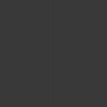
BIG BANG
BIG BANG
SPIRIT OF BIG
SUMMER MULTI-
PEACH CERAMIC
ESSENTIAL T
COLORED CERAMIC
EXCLUSIVITÉ
LIGNE
SERVICES EXCLUSIFS
GARANTIE 5+5
HUBLOTISTA ET EXTENSION DE GARANTIE
DÉLAI DE LIVRAISON
LIVRAISON ET RETOURS GRATUITS
PAIEMENT SÉCURISÉ
POCHETTE CADEAU