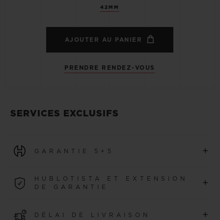
42MM
AJOUTER AU PANIER
PRENDRE RENDEZ-VOUS
SERVICES EXCLUSIFS
+
GARANTIE 5+5
Toutes les montres achetées à partir du 1er janvier 2026
HUBLOTISTA ET EXTENSION
+
bénéficient d’une garantie internationale de 5 ans.
DE GARANTIE
EN SAVOIR PLUS
Rejoignez notre communauté pour prolonger la garantie
+
DÉLAI DE LIVRAISON
de votre montre avec 5 ans supplémentaires (voir