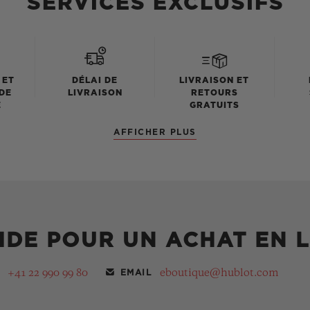
SERVICES EXCLUSIFS
 ET
DÉLAI DE
LIVRAISON ET
DE
LIVRAISON
RETOURS
E
GRATUITS
AFFICHER PLUS
IDE POUR UN ACHAT EN L
+41 22 990 99 80
eboutique@hublot.com
EMAIL