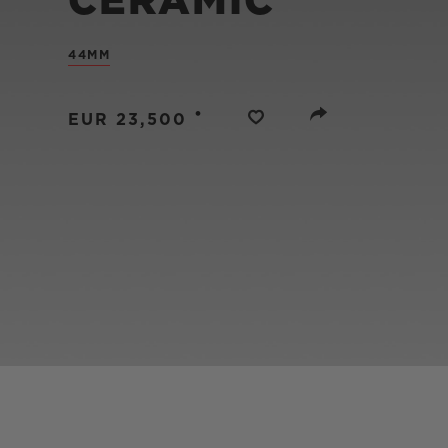
CERAMIC
BIG BANG
SUMMER MULTI-COLORE
44MM
CERAMIC
SERVICES EXCLUSIFS
•
EUR 23,500
GARANTIE 5+5
H
NOUS