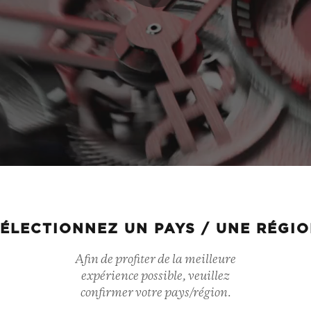
Play
Video
ÉLECTIONNEZ UN PAYS / UNE RÉGI
Afin de profiter de la meilleure
expérience possible, veuillez
confirmer votre pays/région.