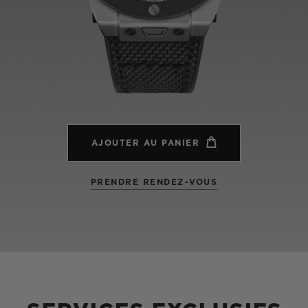
BIG BANG
SPIRI
D
PEACH CERAMIC
ESSE
EXCLUS
UBLOTISTA ET
DÉLAI DE LIVRAISON
LIVRAISON ET 
EXTENSION DE
GRATUIT
AJOUTER AU PANIER
GARANTIE
PRENDRE RENDEZ-VOUS
 CONTACTER