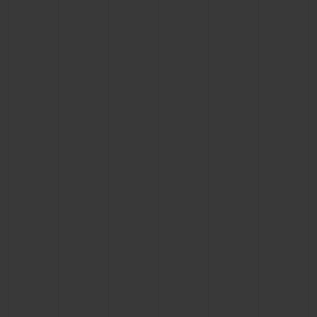
BIG BANG
BIG BANG
SPIRIT OF BIG
SUMMER MULTI-
PEACH CERAMIC
ESSENTIAL T
COLORED CERAMIC
EXCLUSIVITÉ
LIGNE
SERVICES EXCLUSIFS
GARANTIE 5+5
HUBLOTISTA ET EXTENSION DE GARANTIE
DÉLAI DE LIVRAISON
LIVRAISON ET RETOURS GRATUITS
PAIEMENT SÉCURISÉ
POCHETTE CADEAU