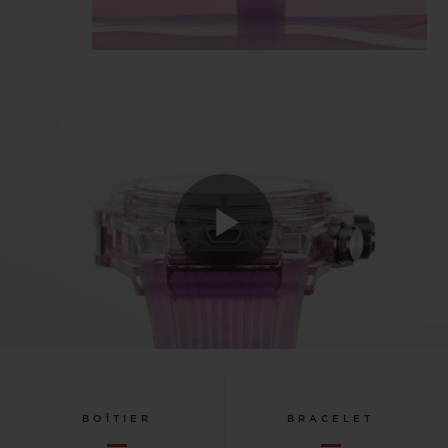
Play
Video
BOÎTIER
BRACELET