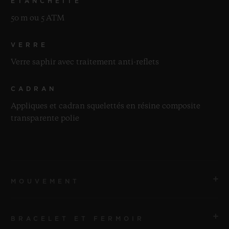
ÉTANCHÉITÉ
50 m ou 5 ATM
VERRE
Verre saphir avec traitement anti-reflets
CADRAN
Appliques et cadran squelettés en résine composite
transparente polie
MOUVEMENT
BRACELET ET FERMOIR
MOUVEMENT