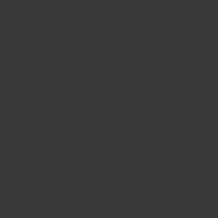
BIG BANG
BIG BANG
SPIRIT OF BIG
SUMMER MULTI-
PEACH CERAMIC
ESSENTIAL T
COLORED CERAMIC
EXCLUSIVITÉ
LIGNE
SERVICES EXCLUSIFS
GARANTIE 5+5
HUBLOTISTA ET EXTENSION DE GARANTIE
DÉLAI DE LIVRAISON
LIVRAISON ET RETOURS GRATUITS
PAIEMENT SÉCURISÉ
POCHETTE CADEAU