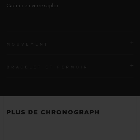
Cadran en verre saphir
MOUVEMENT
BRACELET ET FERMOIR
MOUVEMENT
HUB1280 Mouvement de manufacture UNICO à
remontage automatique avec chronographe Flyback et
BRACELET
roue à colonnes
Bracelets en caoutchouc structuré noir
PLUS DE CHRONOGRAPH
RÉSERVE DE MARCHE
FERMOIR
Environ 72 heures
Boucle déployante en titane