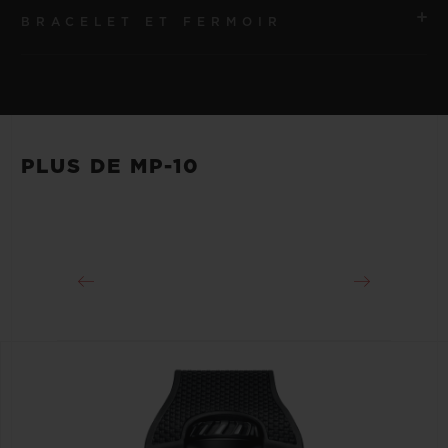
BRACELET ET FERMOIR
MOUVEMENT
HUB9013 Mouvement de manufacture squelette à
remontage automatique avec indicateur de réserve de
BRACELET
marche et tourbillon incliné à 35°
Transparent Structured Rubber
PLUS DE MP-10
RÉSERVE DE MARCHE
FERMOIR
Environ 48 heures
Boucle déployante en titane