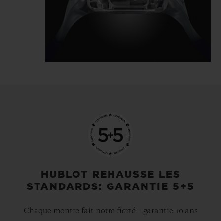
regard est en prise directe sur sa mécanique
pour en lire l’heure. La MP-10 offre ainsi un
design très architectural, un mouvement
particulièrement expressif construit en
volumes et en profondeur. Pour autant, sa
lecture ne déroute pas. Au contraire, elle est
plus simple. Elle se fait de haut en bas, de
manière fluide et naturelle. La réserve de
marche est particulièrement expressive,
avec un disque à deux tons (rouge et vert),
coaxial aux heures et minutes.
HUBLOT REHAUSSE LES
STANDARDS: GARANTIE 5+5
Chaque montre fait notre fierté – garantie 10 ans