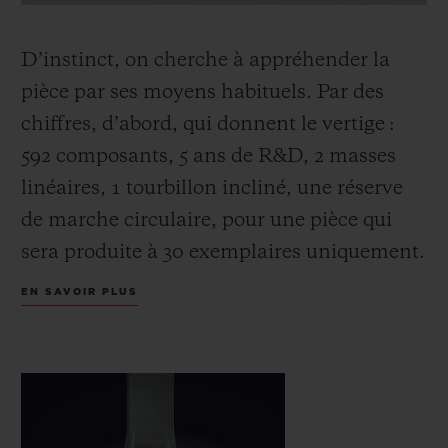
D’instinct, on cherche à appréhender la
pièce par ses moyens habituels. Par des
chiffres, d’abord, qui donnent le vertige :
592 composants, 5 ans de R&D, 2 masses
linéaires, 1 tourbillon incliné, une réserve
de marche circulaire, pour une pièce qui
sera produite à 30 exemplaires uniquement.
EN SAVOIR PLUS
Par ses indications, ensuite. L’exercice est
plus compliqué : la MP-10 ne comporte
aucune aiguille. À leur place, quatre
affichages en rotation permanente : les
heures et les minutes dans le tiers supérieur