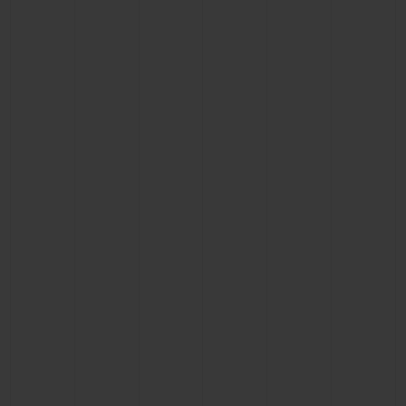
BIG BANG
BIG BANG
SPIRIT OF BIG
SUMMER MULTI-
PEACH CERAMIC
ESSENTIAL T
COLORED CERAMIC
EXCLUSIVITÉ
LIGNE
SERVICES EXCLUSIFS
GARANTIE 5+5
HUBLOTISTA ET EXTENSION DE GARANTIE
DÉLAI DE LIVRAISON
LIVRAISON ET RETOURS GRATUITS
PAIEMENT SÉCURISÉ
POCHETTE CADEAU