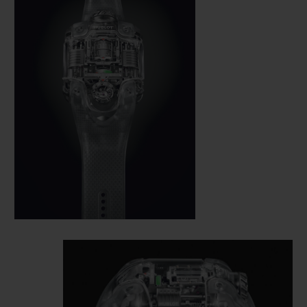
du cadran, surplombé d’un verre loupe
invisible ; la réserve de marche circulaire
dans le tiers central, avec une zone verte et
une zone rouge très explicites ; et les
secondes dans le tiers inférieur et qui, sont
indiquées directement sur la cage de
tourbillon. Elle est exécutée en aluminium
monobloc, suspendue et inclinée – un dépôt
de demande de brevet est en cours pour
cette mécanique unique et différente.
La pièce n’a pas de cadran : Hublot
fusionne calibre et cadran. Le mouvement
est le visage et l’âme de la montre. Le