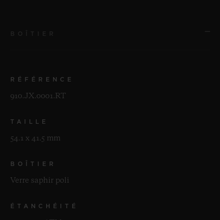
BOÎTIER
RÉFÉRENCE
910.JX.0001.RT
TAILLE
54.1 x 41.5 mm
BOÎTIER
Verre saphir poli
ÉTANCHÉITÉ