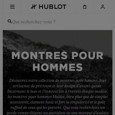
Aller
au
contenu
principal
Que recherchez-vous ?
DERNIÈRE RECHERCHE
Aucune recherche récente
MONTRES POUR
NOUVEAUTÉS
HOMMES
Découvrez notre collection de montres pour homme, leur
artisanat de précision et leur design d’avant-garde.
Incarnant le luxe et l’innovation à travers chaque modèle,
les montres pour hommes Hublot, bien plus que de simples
accessoires, clament haut et fort la singularité et le goût
raffiné de ceux qui les portent. Que vous recherchiez un
garde-temps élégant au quotidien ou une marque d’audace