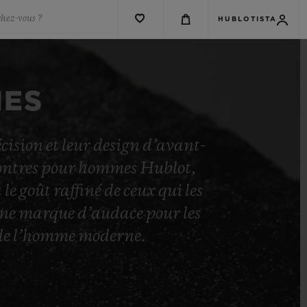
chez-vous ?
HUBLOTISTA
MES
ision et leur design d’avant-
 montres pour hommes Hublot,
le goût raffiné de ceux qui les
une marque d’audace pour les
s de l’homme moderne.