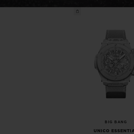
BIG BANG
SPIRI
D
PEACH CERAMIC
ESSE
EXCLUS
UBLOTISTA ET
DÉLAI DE LIVRAISON
LIVRAISON ET 
EXTENSION DE
GRATUIT
GARANTIE
 CONTACTER
BIG BANG
UNICO ESSENTI