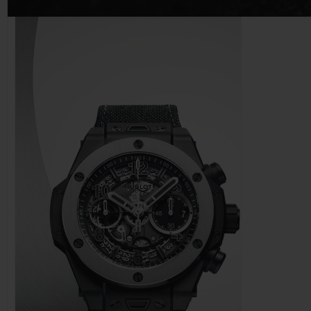
BIG BANG
SUMMER MULTI-COLORE
CERAMIC
SERVICES EXCLUSIFS
GARANTIE 5+5
H
NOUS