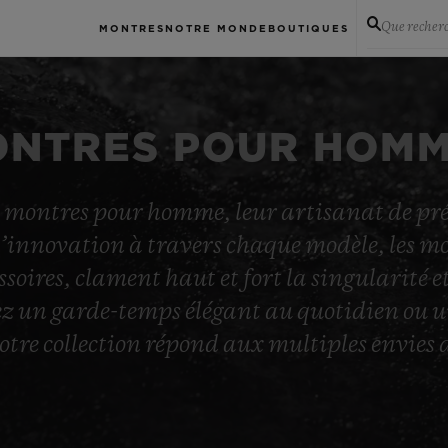
Que recher
MONTRES
NOTRE MONDE
BOUTIQUES
NTRES POUR HOM
e montres pour homme, leur artisanat de préc
 l’innovation à travers chaque modèle, les
soires, clament haut et fort la singularité et 
ez un garde-temps élégant au quotidien ou 
otre collection répond aux multiples envie