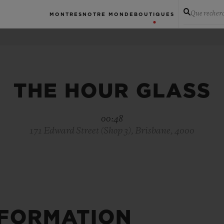
Que recher
MONTRES
NOTRE MONDE
BOUTIQUES
THE HOUR GLASS
00:48
171 Edward Street (Shop 3), Brisbane, 4000
NFORMATION