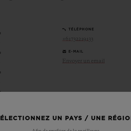
BIG BANG
SPIRI
D
PEACH CERAMIC
ESSE
EXCLUS
TÉLÉPHONE
0
+61732219133
E-MAIL
0
UBLOTISTA ET
DÉLAI DE LIVRAISON
LIVRAISON ET 
EXTENSION DE
GRATUIT
Envoyer un email
GARANTIE
0
0
 CONTACTER
0
ÉLECTIONNEZ UN PAYS / UNE RÉGI