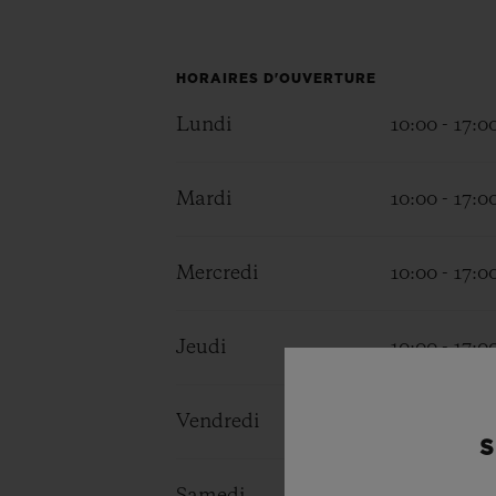
BIG BANG
SUMMER MULTI-COLORE
CERAMIC
HORAIRES D'OUVERTURE
SERVICES EXCLUSIFS
Lundi
10:00 - 17:0
Mardi
10:00 - 17:0
GARANTIE 5+5
H
Mercredi
10:00 - 17:0
Jeudi
10:00 - 17:0
NOUS
Vendredi
10:00 - 17:0
S