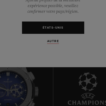
0
Afin de profiter de la meilleure
expérience possible, veuillez
confirmer votre pays/région.
0
ÉTATS-UNIS
AUTRE
6