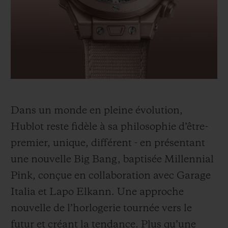
BIG BANG
BIG BANG
SPIRIT OF BIG
SUMMER MULTI-
PEACH CERAMIC
ESSENTIAL T
COLORED CERAMIC
EXCLUSIVITÉ
LIGNE
SERVICES EXCLUSIFS
GARANTIE 5+5
Dans un monde en pleine évolution,
HUBLOTISTA ET EXTENSION DE GARANTIE
Hublot reste fidèle à sa philosophie d’être-
premier, unique, différent - en présentant
DÉLAI DE LIVRAISON
une nouvelle Big Bang, baptisée Millennial
LIVRAISON ET RETOURS GRATUITS
Pink, conçue en collaboration avec Garage
Italia et Lapo Elkann. Une approche
PAIEMENT SÉCURISÉ
nouvelle de l’horlogerie tournée vers le
futur et créant la tendance.
Plus qu’une
POCHETTE CADEAU