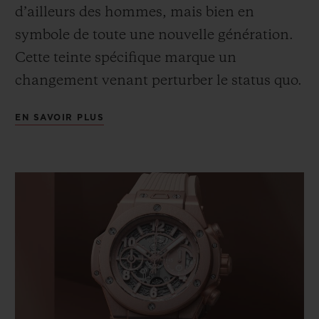
d’ailleurs des hommes, mais bien en
symbole de toute une nouvelle génération.
Cette teinte spécifique marque un
changement venant perturber le status quo.
Les valeurs traditionnelles établies sont
EN SAVOIR PLUS
reconsidérées par la positivité. Le rose - ce
rose - exprime une approche douce,
inclusive et confiante de la vie. Une vision
jeune et fraîche porteuse de substance et
redéfinissant le style.
Cette illustration chromatique d’un
nouveau temps ne pouvait échapper à Lapo
Elkann, tête créative de Garage Italia,