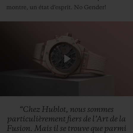
montre, un état d’esprit. No Gender!
NOUS CONTACTER
Play
Video
TROUVER UNE BOUTIQUE
“Chez
Hublot,
nous
sommes
particulièrement
fiers
de
l’Art
de
la
Fusion.
Mais
il
se
trouve
que
parmi