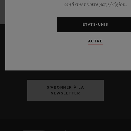
Pink ne sera disponible qu’en une édition
confirmer votre pays/région.
très exclusive de 200 exemplaires.
ÉTATS-UNIS
AUTRE
ME TENIR INFORMÉ(E)
Je souhaite recevoir les dernières actualités
Hublot.
S’ABONNER À LA
NEWSLETTER