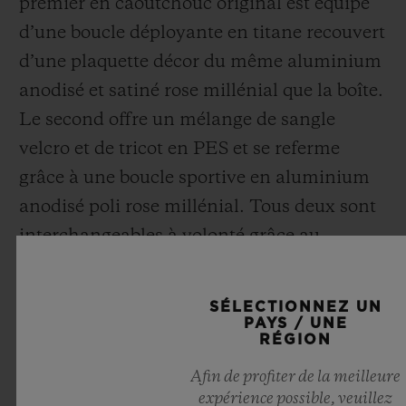
premier en caoutchouc original est équipé
d’une boucle déployante en titane recouvert
d’une plaquette décor du même aluminium
anodisé et satiné rose millénial que la boîte.
Le second offre un mélange de sangle
velcro et de tricot en PES et se referme
grâce à une boucle sportive en aluminium
anodisé poli rose millénial. Tous deux sont
interchangeables à volonté grâce au
système One Click - un brevet exclusif
développé par Hublot.
SÉLECTIONNEZ UN
PAYS / UNE
RÉGION
Disruptive et créant les nouveaux codes du
Afin de profiter de la meilleure
luxe traditionnel, la Big Bang Millennial
expérience possible, veuillez