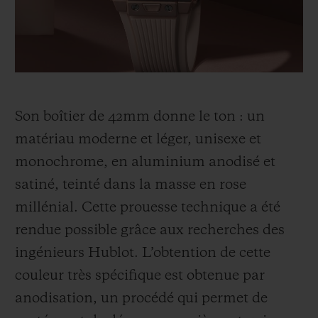
nominé à trois reprises dans la prestigieuse
liste The International Best-Dressed Hall of
Fame du magazine Vanity Fair. C’est de
cette réflexion, commune à Hublot et à son
partenaire Garage Italia, qu’est issue la Big
Son boîtier de 42mm donne le ton : un
Bang Millennial Pink.
matériau moderne et léger, unisexe et
monochrome, en aluminium anodisé et
satiné, teinté dans la masse en rose
millénial. Cette prouesse technique a été
rendue possible grâce aux recherches des
ingénieurs Hublot. L’obtention de cette
couleur très spécifique est obtenue par
anodisation
, un procédé qui permet de