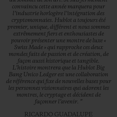
convaincu
cette
année
marquera
pour
l’industrie
horlogère
l’intégration
des
cryptomonnaies.
Hublot
a
toujours
été
premier,
unique,
différent
et
nous
sommes
extrêmement
fiers
et
enthousiastes
de
pouvoir
présenter
une
montre
de
luxe
«
Swiss
Made
»
qui
rapproche
ces
deux
mondes
faits
de
passion
et
de
création,
de
façon
aussi
historique
et
tangible.
L’histoire
montrera
que
la
Hublot
Big
Bang
Unico
Ledger
est
une
collaboration
de
référence
qui
fixe
de
nouvelles
bases
pour
les
personnes
visionnaires
qui
adorent
les
montres,
le
cryptage
et
décident
de
façonner
l’avenir.
”
RICARDO GUADALUPE