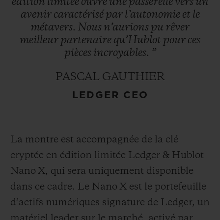
édition
limitée
ouvre
une
passerelle
vers
un
avenir
caractérisé
par
l’autonomie
et
le
métavers.
Nous
n’aurions
pu
rêver
meilleur
partenaire
qu’Hublot
pour
ces
pièces
incroyables.
”
PASCAL GAUTHIER
LEDGER CEO
La montre est accompagnée de la clé
cryptée en édition limitée Ledger & Hublot
Nano X, qui sera uniquement disponible
dans ce cadre. Le Nano X est le portefeuille
d’actifs numériques signature de Ledger, un
matériel leader sur le marché, activé par