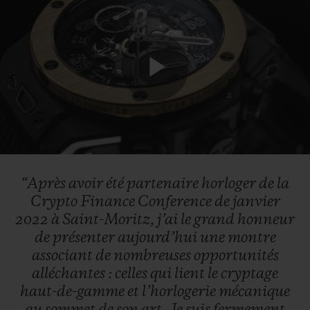
Play
Video
“Après
avoir
été
partenaire
horloger
de
la
Crypto
Finance
Conference
de
janvier
2022
à
Saint-Moritz,
j’ai
le
grand
honneur
de
présenter
aujourd’hui
une
montre
associant
de
nombreuses
opportunités
alléchantes
:
celles
qui
lient
le
cryptage
haut-de-gamme
et
l’horlogerie
mécanique
au
sommet
de
son
art.
Je
suis
fermement