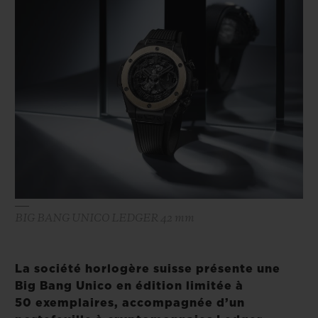
BIG BANG
BIG BANG
SPIRIT OF BIG
SUMMER MULTI-
PEACH CERAMIC
ESSENTIAL T
COLORED CERAMIC
EXCLUSIVITÉ
LIGNE
SERVICES EXCLUSIFS
GARANTIE 5+5
HUBLOTISTA ET EXTENSION DE GARANTIE
DÉLAI DE LIVRAISON
BIG BANG UNICO LEDGER 42 mm
LIVRAISON ET RETOURS GRATUITS
La société horlogère suisse présente une
PAIEMENT SÉCURISÉ
Big Bang Unico en édition limitée à
50 exemplaires, accompagnée d’un
POCHETTE CADEAU