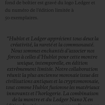
fond de boîtier est gravé du logo Ledger et
du numéro de l’édition limitée à
50 exemplaires.
“Hublot
et
Ledger
apprécient
tous
deux
la
créativité,
la
rareté
et
la
communauté.
Nous
sommes
enchantés
d’associer
nos
forces
à
celles
d’Hublot
pour
cette
montre
unique,
intemporelle,
en
édition
extrêmement
limitée.
Notre
collaboration
réunit
la
plus
ancienne
monnaie
issue
des
civilisations
antiques
et
la
cryptomonnaie,
tout
comme
Hublot
fusionne
les
matériaux
innovants
et
l’horlogerie.
La
combinaison
de
la
montre
et
du
Ledger
Nano
X
en