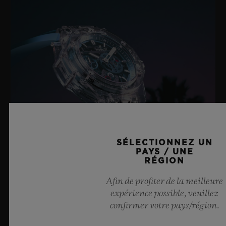
SÉLECTIONNEZ UN
PAYS / UNE
RÉGION
Afin de profiter de la meilleure
BIG BANG SAPPHIRE SKY BLUE
expérience possible, veuillez
confirmer votre pays/région.
8 juillet 2026, Nyon, Suisse – En tant que Maître