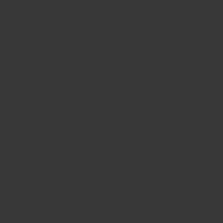
BIG BANG
BIG BANG
SPIRIT OF BIG
SUMMER MULTI-
PEACH CERAMIC
ESSENTIAL T
COLORED CERAMIC
EXCLUSIVITÉ
LIGNE
SERVICES EXCLUSIFS
GARANTIE 5+5
HUBLOTISTA ET EXTENSION DE GARANTIE
DÉLAI DE LIVRAISON
LIVRAISON ET RETOURS GRATUITS
PAIEMENT SÉCURISÉ
POCHETTE CADEAU