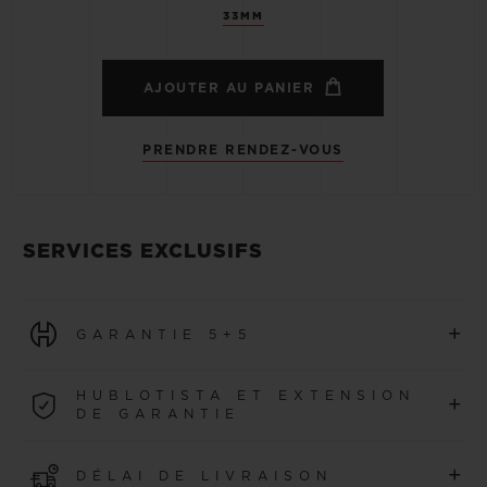
33MM
AJOUTER AU PANIER
PRENDRE RENDEZ-VOUS
SERVICES EXCLUSIFS
+
GARANTIE 5+5
Toutes les montres achetées à partir du 1er janvier 2026
HUBLOTISTA ET EXTENSION
+
bénéficient d’une garantie internationale de 5 ans.
DE GARANTIE
EN SAVOIR PLUS
Rejoignez notre communauté pour prolonger la garantie
+
DÉLAI DE LIVRAISON
de votre montre avec 5 ans supplémentaires (voir