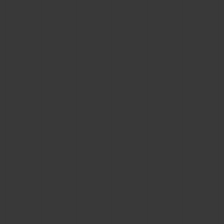
BIG BANG
BIG BANG
SPIRIT OF BIG
SUMMER MULTI-
PEACH CERAMIC
ESSENTIAL T
COLORED CERAMIC
EXCLUSIVITÉ
LIGNE
SERVICES EXCLUSIFS
GARANTIE 5+5
HUBLOTISTA ET EXTENSION DE GARANTIE
DÉLAI DE LIVRAISON
LIVRAISON ET RETOURS GRATUITS
PAIEMENT SÉCURISÉ
POCHETTE CADEAU