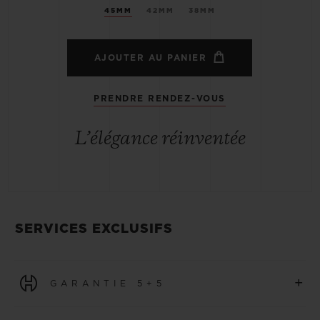
45MM
42MM
38MM
AJOUTER AU PANIER
PRENDRE RENDEZ-VOUS
L’élégance réinventée
SERVICES EXCLUSIFS
+
GARANTIE 5+5
Toutes les montres achetées à partir du 1er janvier 2026