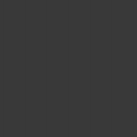
BIG BANG
BIG BANG
SPIRIT OF BIG
SUMMER MULTI-
PEACH CERAMIC
ESSENTIAL T
COLORED CERAMIC
EXCLUSIVITÉ
LIGNE
SERVICES EXCLUSIFS
GARANTIE 5+5
HUBLOTISTA ET EXTENSION DE GARANTIE
DÉLAI DE LIVRAISON
LIVRAISON ET RETOURS GRATUITS
PAIEMENT SÉCURISÉ
POCHETTE CADEAU