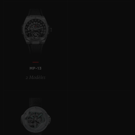
BIG BANG
BIG BANG
SPIRIT OF BIG
SUMMER MULTI-
PEACH CERAMIC
ESSENTIAL T
COLORED CERAMIC
EXCLUSIVITÉ
LIGNE
SERVICES EXCLUSIFS
GARANTIE 5+5
MP-13
HUBLOTISTA ET EXTENSION DE GARANTIE
2 Modèles
DÉLAI DE LIVRAISON
LIVRAISON ET RETOURS GRATUITS
PAIEMENT SÉCURISÉ
POCHETTE CADEAU