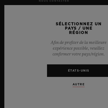
NOUS CONTACTER
RECRUTEMENT
SÉLECTIONNEZ UN
PRESSE
PAYS / UNE
RÉGION
CONFIDENTIALITÉ
Afin de profiter de la meilleure
expérience possible, veuillez
MENTIONS LÉGALES ET CONDITIONS D'UTILISATION
confirmer votre pays/région.
CONDITIONS GÉNÉRALES DE VENTE
ÉTATS-UNIS
ENGAGEMENTS ÉTHIQUES
AUTRE
ACCESSIBILITÉ
MSA TRANSPARENCY