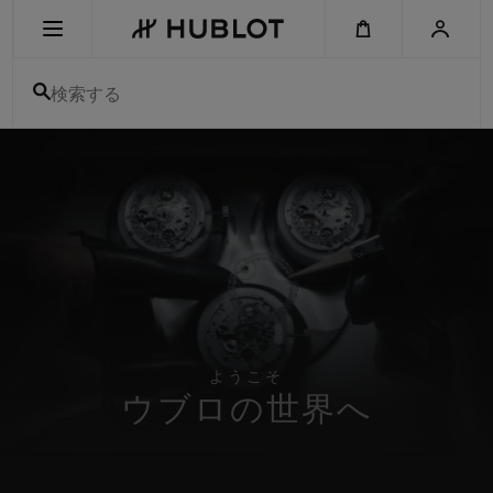
Skip
to
main
content
検索する
最近の検索
最近の検索はありません
新作
ようこそ
ウブロの世界へ