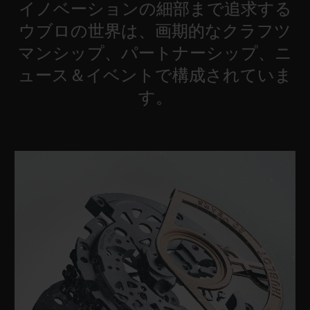
イノベーションの細部まで追求する
ビッグ・バン
ビッグ・バン
スピリット オブ ビ
バン
サマー マルチカラーセラ
ピーチセラミック
ウブロの世界は、画期的なクラフツ
エッセンシャル 
ミック
オンライン限
マンシップ、パートナーシップ、ニ
ュース＆イベントで構成されていま
特別なサービス
す。
5＋5年保証
ウブロティスタと延長保証
配送日数
送料＆返品無料
安全な決済
ギフトポーチ