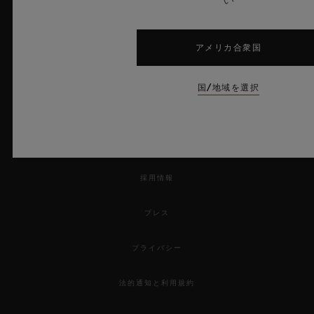
サービス
来店予約をする
アメリカ合衆国
ご注文状況の確認
国/地域を選択
注文品を返品する
お問い合わせ
採用情報
プレス
プライバシー
法的通知と利用規約