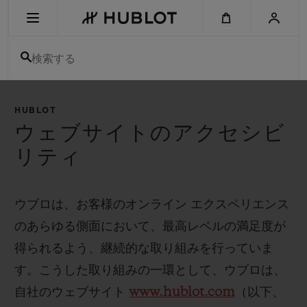
Skip
to
main
content
検索する
最近の検索
HUBLOT
最近の検索はありません
ウェブサイトのアクセシビ
リティ
新作
ウブロは、お客様のオンライン エクスペリエンス
のあらゆる側面において、最高レベルの満足度が
得られるよう、継続的な取り組みを行っていま
す。こうした取り組みの一環として、ウブロは、
自社のウェブサイト
www.hublot.com
（以下、