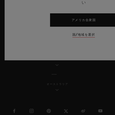
い
倫理的取り組み
アクセシビリティ
アメリカ合衆国
MSAトランスパレンシー
国/地域を選択
サイトマップ
日本語
オーストラリア