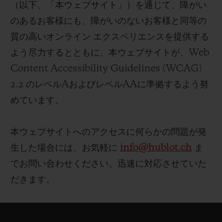
（以下、「本ウェブサイト」）を通じて、障がい
ビッグ・バン
ビッグ・バン
スピリット オブ ビ
バン
サマー マルチカラーセラ
ピーチセラミック
のあるお客様にも、障がいのないお客様と同等の
エッセンシャル 
ミック
オンライン限
質の高いオンライン エクスペリエンスを提供する
よう尽力するとともに、本ウェブサイトが、Web
特別なサービス
Content Accessibility Guidelines (WCAG)
2.2 のレベルAおよびレベルAAに準拠するよう努
5＋5年保証
めています。
ウブロティスタと延長保証
本ウェブサイトへのアクセスに何らかの問題が発
配送日数
生した場合には、お気軽に
info@hublot.ch
ま
でお問い合わせください。迅速に対応させていた
送料＆返品無料
だきます。
安全な決済
ギフトポーチ