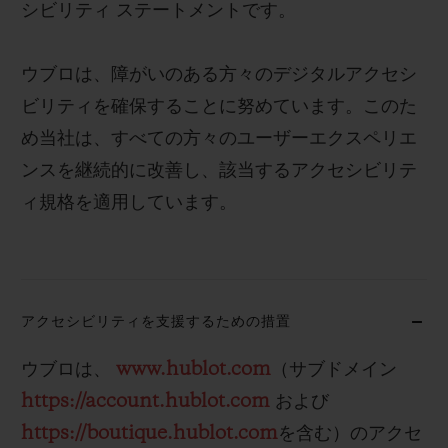
シビリティ ステートメントです。
ビッグ・バン
ビッグ・バン
スピリット オブ ビ
バン
サマー マルチカラーセラ
ピーチセラミック
エッセンシャル 
ミック
オンライン限
ウブロは、障がいのある方々のデジタルアクセシ
ビリティを確保することに努めています。このた
特別なサービス
め当社は、すべての方々のユーザーエクスペリエ
ンスを継続的に改善し、該当するアクセシビリテ
5＋5年保証
ィ規格を適用しています。
ウブロティスタと延長保証
配送日数
アクセシビリティを支援するための措置
送料＆返品無料
ウブロは、
www.hublot.com
（サブドメイン
安全な決済
https://account.hublot.com
および
https://boutique.hublot.com
を含む）のアクセ
ギフトポーチ