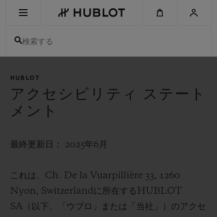
Skip
to
main
content
検索する
最近の検索
HUBLOT
最近の検索はありません
アクセシビリティ ステート
メント
新作
最終更新日： 2025年6月
これは、Ch. De la Vuarpillière 33, 1260
Nyon, Switzerlandに所在するHUBLOT
SA（以下、「ウブロ」または「当社」）のアクセ