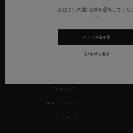
お住まいの国/地域を選択してくだ
プレス
い
プライバシー
アメリカ合衆国
法的通知と利用規約
国/地域を選択
販売条件
倫理的取り組み
アクセシビリティ
MSAトランスパレンシー
サイトマップ