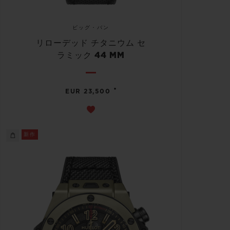
ビッグ・バン
リローデッド チタニウム セ
ラミック 44 MM
•
EUR 23,500
新作