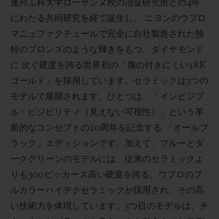
連邦工科大学ローザンヌ校の冶金研究所との4年
にわたる共同研究を経て誕生し、 ニヨンのウブロ
マニュファクチュールで完全に自社製造された独
特のブロンズのような輝きをもつ、ダイヤモンド
に 次ぐ硬度を誇る世界初の「傷の付きにくい18K
ゴールド」を採用しています。セラミックは3つの
モデルで展開されます。ひとつは、「インビジブ
ル・ビジビリティ（見えない可視性）」という革
新的なコンセプトの20周年を記念する 「オールブ
ラック」エディションです。加えて、ブルーとダ
ークグリーンのモデルには、従来のセラミックよ
りも300ビッカース高い硬度を誇る、ウブロのフ
ルカラーハイテクセラミックが採用され、その高
い技術力を体現しています。5つ目のモデルは、チ