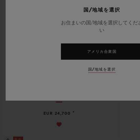
国/地域を選択
お住まいの国/地域を選択してくだ
い
アメリカ合衆国
国/地域を選択
ビッグ・バン
リローデッド ダークグリーンセ
ラミック 44 MM
•
EUR 24,700
新作