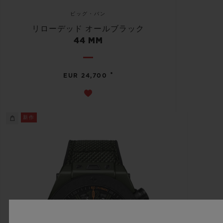
ビッグ・バン
リローデッド オールブラック
44 MM
•
EUR 24,700
新作