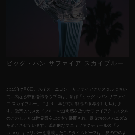
ビッグ・バン
リローデッド ブルーセラミッ
ク 44 MM
•
EUR 24,700
ビッグ・バン サファイア スカイブルー
2026年7月8日、スイス・ニヨン – サファイアクリスタルにおい
て比類なき技術を誇るウブロは、新作「ビッグ・バン サファイ
ア スカイブルー」により、再び時計製造の限界を押し広げま
す。魅惑的なスカイブルーの透明感を放つサファイアクリスタル
のこのモデルは世界限定100本で展開され、最先端のメカニズム
を融合させています。革新的なマニュファクチュール製「メ
カ-10」キャリバーを搭載したこのタイムピースは、夏の空のよ