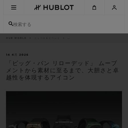
Skip
to
main
content
検索する
パ
OUR WORLD
ニュース＆イベント
..
最近の検索
ン
く
ず
リ
最近の検索はありません
ス
14 4月 2026
ト
「ビッグ・バン リローデッド」 ムーブ
新作
メントから素材に至るまで、大胆さと卓
越性を体現するアイコン