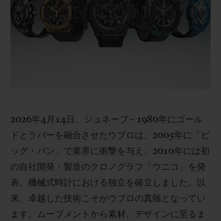
ビッグ・バン
ビッグ・バン
スピリット オブ ビ
バン
サマー マルチカラーセラ
ピーチセラミック
エッセンシャル 
ミック
オンライン限
特別なサービス
5＋5年保証
ウブロティスタと延長保証
2026年4月14日、ジュネーブ – 1980年にゴール
ドとラバーを融合させたウブロは、2005年に「ビ
配送日数
ッグ・バン」で業界に衝撃を与え、2010年には初
の自社開発・製造のクロノグラフ「ウニコ」を発
送料＆返品無料
表、機械式時計における独立を確立しました。以
安全な決済
来、卓越した技術こそがウブロの真髄となってい
ます。ムーブメントから素材、デザインに至るま
ギフトポーチ