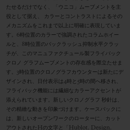
たせるだけでなく、「ウニコ」ムーブメントを主
役として据え、 カラーとコントラストによるその
メカニズムをこれまで以上に明確に表現していま
す。6時位置のカラーで強調されたコラムホイー
ルと、8時位置のバックラッシュ抑制水平クラッ
チが、このマニュファクチュール製フライバック
クロノ グラフムーブメントの存在感を際立たせま
す。3時位置のクロノグラフカウンターは新たにデ
ザインされ、日付表示は4時と5時の間へ移され、
フライバック機能には繊細なカラーアクセントが
添えられています。新しいクロノグラフ 秒針は、
その精緻な動きを印象づけます。ケースバックに
は、新しいオープンワークのローターに、カット
アウトされたHの文字と「Hublot. Design.