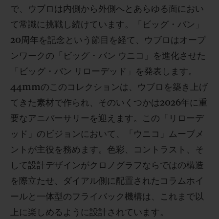
で、ウブロは内側から外側へとあらゆる面におい
て常識に挑戦し続けています。「ビッグ・バン」
20周年を記念という節目を経て、ウブロはオープ
ンワークの「ビッグ・バン ウニコ」を進化させた
お問い合わせ
「ビッグ・バン リローデッド」を発表します。
44mmのこのコレクションは、ウブロを築き上げ
てきた素材で作られ、そのいくつかは2026年に重
要なアニバーサリーを迎えます。この「リローデ
ッド」のビジョンにおいて、「ウニコ」ムーブメ
ントが主役を務めます。色彩、コントラスト、そ
して設計デザインがクロノグラフならではの構造
ブティック検索
を際立たせ、ダイアル側に配置されたコラムホイ
ールと一体型のフライバック機構は、これまで以
上に楽しめるように設計されています。