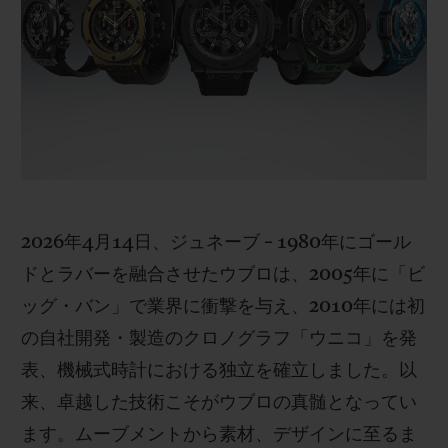
ビッグ・バン
ビッグ・バン
スピリット オブ ビ
バン
サマー マルチカラーセラ
ピーチセラミック
エッセンシャル 
ミック
オンライン限
特別なサービス
5＋5年保証
ウブロティスタと延長保証
2026年4月14日、ジュネーブ – 1980年にゴール
ドとラバーを融合させたウブロは、2005年に「ビ
配送日数
ッグ・バン」で業界に衝撃を与え、2010年には初
の自社開発・製造のクロノグラフ「ウニコ」を発
送料＆返品無料
表、機械式時計における独立を確立しました。以
安全な決済
来、卓越した技術こそがウブロの真髄となってい
ます。ムーブメントから素材、デザインに至るま
ギフトポーチ