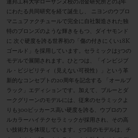
連邦工科大学ローザンヌ校の冶金研究所との4年
にわたる共同研究を経て誕生し、 ニヨンのウブロ
マニュファクチュールで完全に自社製造された独
特のブロンズのような輝きをもつ、ダイヤモンド
に 次ぐ硬度を誇る世界初の「傷の付きにくい18K
ゴールド」を採用しています。セラミックは3つの
モデルで展開されます。ひとつは、「インビジブ
ル・ビジビリティ（見えない可視性）」という革
新的なコンセプトの20周年を記念する 「オールブ
ラック」エディションです。加えて、ブルーとダ
ークグリーンのモデルには、従来のセラミックよ
りも300ビッカース高い硬度を誇る、ウブロのフ
ルカラーハイテクセラミックが採用され、その高
い技術力を体現しています。5つ目のモデルは、チ