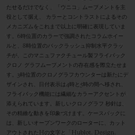
たせるだけでなく、「ウニコ」ムーブメントを主
役として据え、 カラーとコントラストによるその
メカニズムをこれまで以上に明確に表現していま
す。6時位置のカラーで強調されたコラムホイー
ルと、8時位置のバックラッシュ抑制水平クラッ
チが、このマニュファクチュール製フライバック
クロノ グラフムーブメントの存在感を際立たせま
す。3時位置のクロノグラフカウンターは新たにデ
ザインされ、日付表示は4時と5時の間へ移され、
フライバック機能には繊細なカラーアクセントが
添えられています。新しいクロノグラフ 秒針は、
その精緻な動きを印象づけます。ケースバックに
は、新しいオープンワークのローターに、カット
アウトされたHの文字と「Hublot. Design.