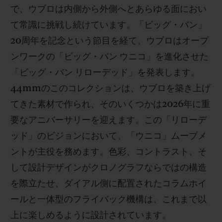
で、ウブロは内側から外側へとあらゆる面におい
て常識に挑戦し続けています。「ビッグ・バン」
20周年を記念という節目を経て、ウブロはオープ
ンワークの「ビッグ・バン ウニコ」を進化させた
お問い合わせ
「ビッグ・バン リローデッド」を発表します。
44mmのこのコレクションは、ウブロを築き上げ
てきた素材で作られ、そのいくつかは2026年に重
要なアニバーサリーを迎えます。この「リローデ
ッド」のビジョンにおいて、「ウニコ」ムーブメ
ントが主役を務めます。色彩、コントラスト、そ
して設計デザインがクロノグラフならではの構造
ブティック検索
を際立たせ、ダイアル側に配置されたコラムホイ
ールと一体型のフライバック機構は、これまで以
上に楽しめるように設計されています。