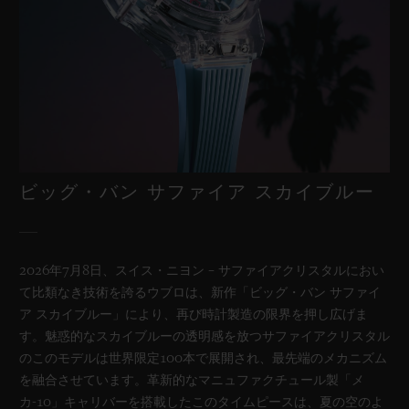
ビッグ・バン
リローデッド ブルーセラミッ
ク 44 MM
•
CHF 20,900
ビッグ・バン サファイア スカイブルー
2026年7月8日、スイス・ニヨン – サファイアクリスタルにおい
て比類なき技術を誇るウブロは、新作「ビッグ・バン サファイ
ア スカイブルー」により、再び時計製造の限界を押し広げま
す。魅惑的なスカイブルーの透明感を放つサファイアクリスタル
のこのモデルは世界限定100本で展開され、最先端のメカニズム
を融合させています。革新的なマニュファクチュール製「メ
カ-10」キャリバーを搭載したこのタイムピースは、夏の空のよ