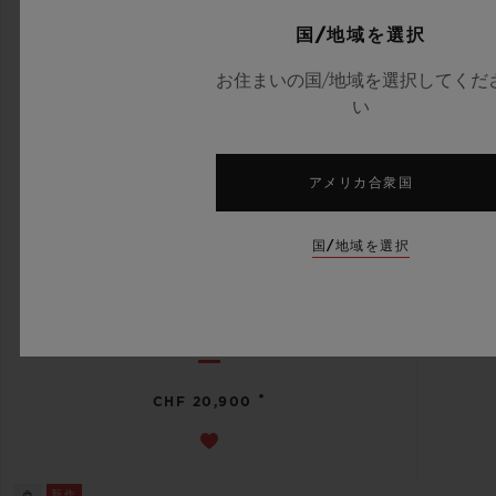
国/地域を選択
お住まいの国/地域を選択してくだ
い
アメリカ合衆国
国/地域を選択
ビッグ・バン
リローデッド ダークグリーンセ
ラミック 44 MM
•
CHF 20,900
新作