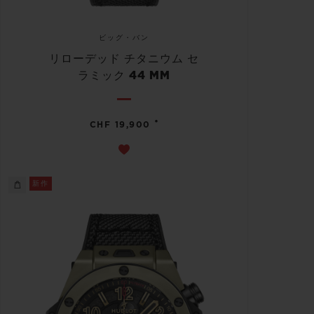
ビッグ・バン
リローデッド チタニウム セ
ラミック 44 MM
•
CHF 19,900
新作