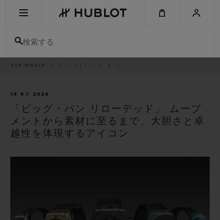
Skip
to
main
content
検索する
パ
OUR WORLD
ニュース＆イベント
..
最近の検索
ン
く
ず
リ
最近の検索はありません
ス
14 4月 2026
ト
「ビッグ・バン リローデッド」 ムーブ
新作
メントから素材に至るまで、大胆さと卓
越性を体現するアイコン