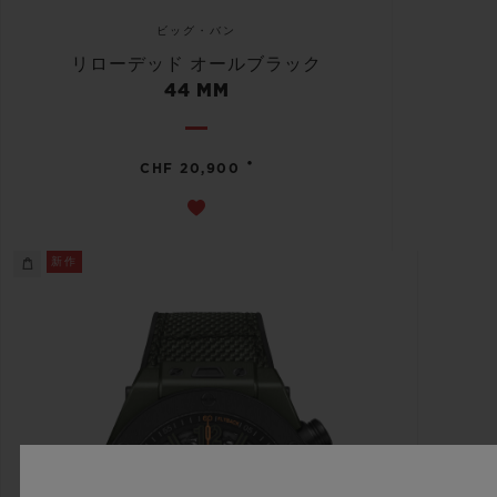
ビッグ・バン
リローデッド オールブラック
44 MM
•
CHF 20,900
新作