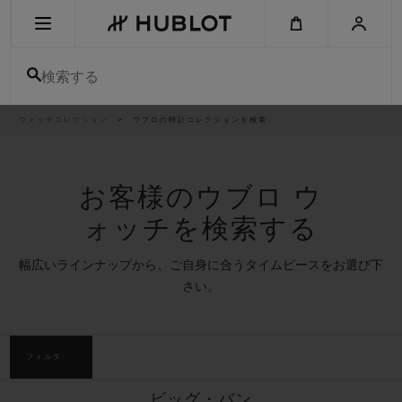
Skip
to
main
content
検索する
パ
ウォッチコレクション
ウブロの時計コレクションを検索
最近の検索
ン
く
ず
リ
最近の検索はありません
ス
ト
お客様のウブロ ウ
新作
ォッチを検索する
幅広いラインナップから、ご自身に合うタイムピースをお選び下
さい。
フィルタ
ビッグ・バン