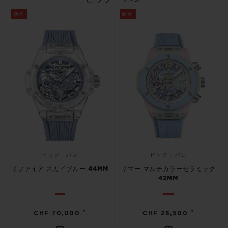
ビッグ・バン
ビッグ・バン
スピリット オブ ビ
バン
新作
新作
サマー マルチカラーセラ
ピーチセラミック
エッセンシャル 
ミック
オンライン限
特別なサービス
5＋5年保証
ウブロティスタと延長保証
配送日数
ビッグ・バン
ビッグ・バン
サファイア スカイブルー 44MM
サマー マルチカラーセラミック
送料＆返品無料
42MM
安全な決済
•
•
CHF 70,000
CHF 28,500
ギフトポーチ