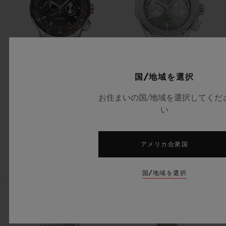
国/地域を選択
クラシック・フュージョン
クラシック・フュージョン
クロノグラフ UEFA ヨーロッパ
クロノグラフ チタニウム セージ
お住まいの国/地域を選択してくだ
リーグ チタニウム カーボン
グリーン 45MM
い
42MM
アメリカ合衆国
•
•
CHF 12,900
CHF 10,700
国/地域を選択
新作
新作