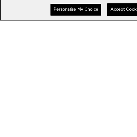
Personalise My Choice
Accept Cook
エクセプショナル タイムピース
エクセプショナル タイムピース
MP-13 トゥールビヨン バイ-ア
MP-13 トゥールビヨン バイ-ア
クシス レトログラード 44MM
クシス レトログラード ブラック
カーボン 44MM
•
•
CHF 150,000
CHF 160,000