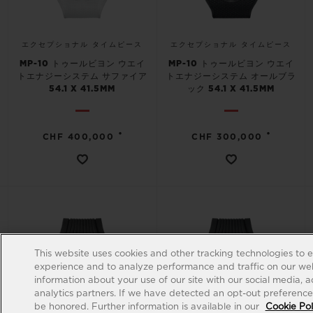
エクセプショナル タイムピース
エクセプショナル タイムピース
MP-10 トゥールビヨン ウエイ
MP-10 トゥールビヨン ウエイ
トエナジーシステム サファイア
トエナジーシステム オールブラ
54.1 X 41.5MM
ック 54.1 X 41.5MM
•
•
CHF 400,000
CHF 300,000
This website uses cookies and other tracking technologies to 
experience and to analyze performance and traffic on our web
information about your use of our site with our social media, 
analytics partners. If we have detected an opt-out preference s
be honored. Further information is available in our
Cookie Pol