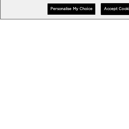
Personalise My Choice
Accept Cook
エクセプショナル タイムピース
エクセプショナル タイムピース
MP-13 トゥールビヨン バイ-ア
MP-13 トゥールビヨン バイ-ア
クシス レトログラード 44MM
クシス レトログラード ブラック
カーボン 44MM
•
•
EUR 178,000
EUR 189,000