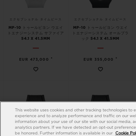
エクセプショナル タイムピース
エクセプショナル タイムピース
MP-10 トゥールビヨン ウエイ
MP-10 トゥールビヨン ウエイ
トエナジーシステム サファイア
トエナジーシステム オールブラ
54.1 X 41.5MM
ック 54.1 X 41.5MM
•
•
EUR 473,000
EUR 355,000
This website uses cookies and other tracking technologies to 
experience and to analyze performance and traffic on our web
information about your use of our site with our social media, 
analytics partners. If we have detected an opt-out preference s
be honored. Further information is available in our
Cookie Pol