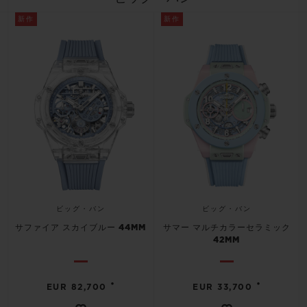
ビッグ・バン
ビッグ・バン
スピリット オブ ビ
バン
新作
新作
サマー マルチカラーセラ
ピーチセラミック
エッセンシャル 
ミック
オンライン限
特別なサービス
5＋5年保証
ウブロティスタと延長保証
配送日数
ビッグ・バン
ビッグ・バン
サファイア スカイブルー 44MM
サマー マルチカラーセラミック
送料＆返品無料
42MM
安全な決済
•
•
EUR 82,700
EUR 33,700
ギフトポーチ