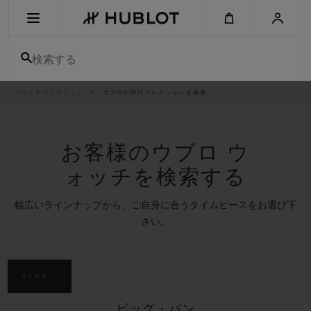
Skip
to
main
content
検索する
パ
ウォッチコレクション
ウブロの時計コレクションを検索
最近の検索
ン
く
ず
リ
最近の検索はありません
ス
ト
お客様のウブロ ウ
新作
ォッチを検索する
幅広いラインナップから、ご自身に合うタイムピースをお選び下
さい。
フィルタ
ビッグ・バン