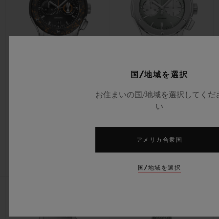
国/地域を選択
クラシック・フュージョン
クラシック・フュージョン
クロノグラフ UEFA ヨーロッパ
クロノグラフ チタニウム セージ
お住まいの国/地域を選択してくだ
リーグ チタニウム カーボン
グリーン 45MM
い
42MM
アメリカ合衆国
•
•
EUR 15,200
EUR 12,600
国/地域を選択
新作
新作