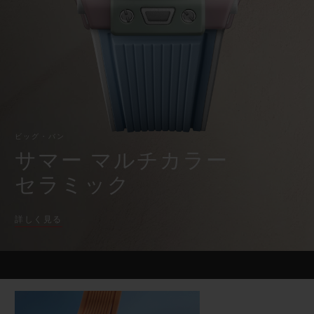
時
ビッグ・バン
ビッグ・バン
スピリット オブ ビ
バン
計・
サマー マルチカラーセラ
ピーチセラミック
エッセンシャル 
ク
ミック
ロ
オンライン限
ノ
グ
ラ
フ
特別なサービス
5＋5年保証
ビッグ・バン
サマー マルチカラー
ウブロティスタと延長保証
セラミック
配送日数
詳しく見る
送料＆返品無料
安全な決済
ギフトポーチ