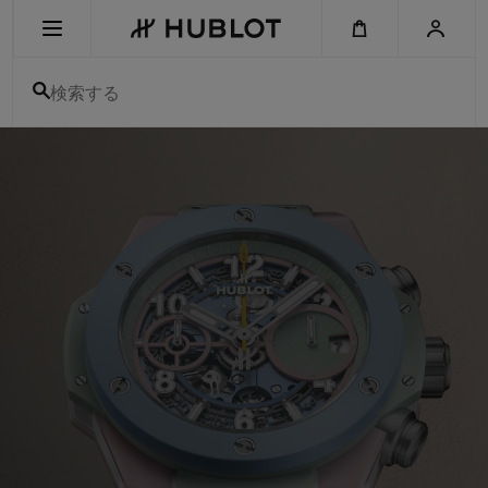
Skip
to
main
content
検索する
ウ
ブ
最近の検索
ロ
-
最近の検索はありません
ス
イ
ス
新作
製
メ
ン
ズ
＆
amp;
レ
デ
ィ
ー
ス
高
級
腕