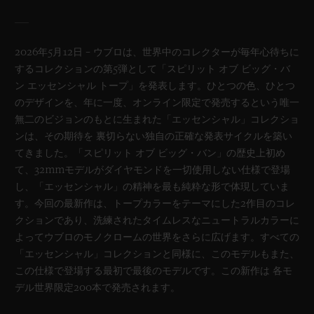
2026年5月12日 – ウブロは、世界中のコレクターが毎年心待ちに
するコレクションの第5弾として「スピリット オブ ビッグ・バ
ン エッセンシャル トープ」を発表します。ひとつの色、ひとつ
のデザインを、年に一度、オンライン限定で発売するという唯一
無二のビジョンのもとに生まれた「エッセンシャル」コレクショ
ンは、その期待を 裏切らない独自の正確な発表サイクルを築い
てきました。「スピリット オブ ビッグ・バン」の歴史上初め
て、32mmモデルがダイヤモンドを一切使用しない仕様で登場
し、「エッセンシャル」の精神を最も純粋な形で体現していま
す。今回の最新作は、トープカラーをテーマにした2作目のコレ
クションであり、洗練されたタイムレスなニュートラルカラーに
よってウブロのモノクロームの世界をさらに広げます。すべての
「エッセンシャル」コレクションと同様に、このモデルもまた、
この仕様で登場する最初で最後のモデルです。この新作は 各モ
デル世界限定200本で発売されます。