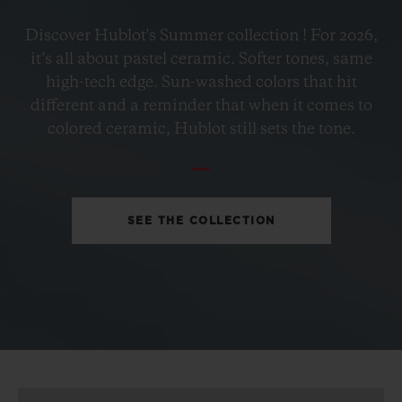
ビッグ・バン
Discover Hublot's Summer collection ! For 2026,
ペトロ―ルブルーセラミック
it’s all about pastel ceramic. Softer tones, same
33 MM
high-tech edge. Sun-washed colors that hit
different and a reminder that when it comes to
•
colored ceramic, Hublot still sets the tone.
EUR 15,200
SEE THE COLLECTION