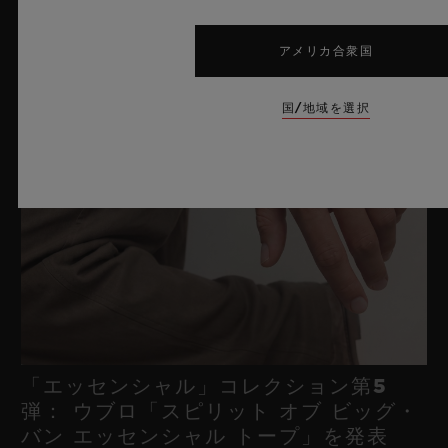
アメリカ合衆国
国/地域を選択
「エッセンシャル」コレクション第5
弾： ウブロ「スピリット オブ ビッグ・
バン エッセンシャル トープ」を発表