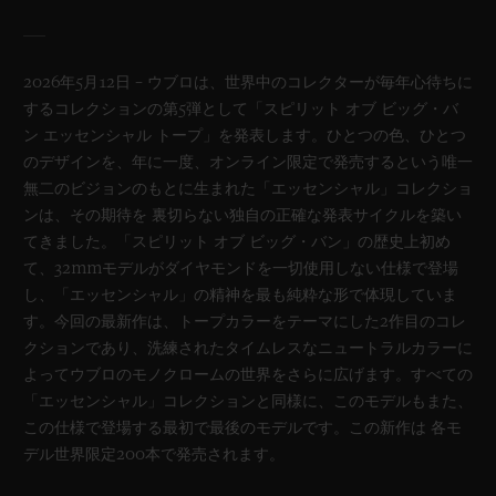
2026年5月12日 – ウブロは、世界中のコレクターが毎年心待ちに
するコレクションの第5弾として「スピリット オブ ビッグ・バ
ン エッセンシャル トープ」を発表します。ひとつの色、ひとつ
のデザインを、年に一度、オンライン限定で発売するという唯一
無二のビジョンのもとに生まれた「エッセンシャル」コレクショ
ンは、その期待を 裏切らない独自の正確な発表サイクルを築い
てきました。「スピリット オブ ビッグ・バン」の歴史上初め
て、32mmモデルがダイヤモンドを一切使用しない仕様で登場
し、「エッセンシャル」の精神を最も純粋な形で体現していま
す。今回の最新作は、トープカラーをテーマにした2作目のコレ
クションであり、洗練されたタイムレスなニュートラルカラーに
よってウブロのモノクロームの世界をさらに広げます。すべての
「エッセンシャル」コレクションと同様に、このモデルもまた、
この仕様で登場する最初で最後のモデルです。この新作は 各モ
デル世界限定200本で発売されます。