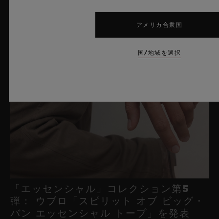
アメリカ合衆国
国/地域を選択
「エッセンシャル」コレクション第5
弾： ウブロ「スピリット オブ ビッグ・
バン エッセンシャル トープ」を発表