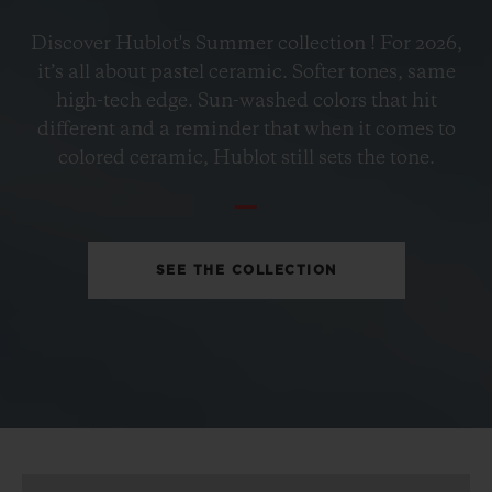
ビッグ・バン
Discover Hublot's Summer collection ! For 2026,
ペトロ―ルブルーセラミック
it’s all about pastel ceramic. Softer tones, same
33 MM
high-tech edge. Sun-washed colors that hit
different and a reminder that when it comes to
•
colored ceramic, Hublot still sets the tone.
EUR 15,200
SEE THE COLLECTION