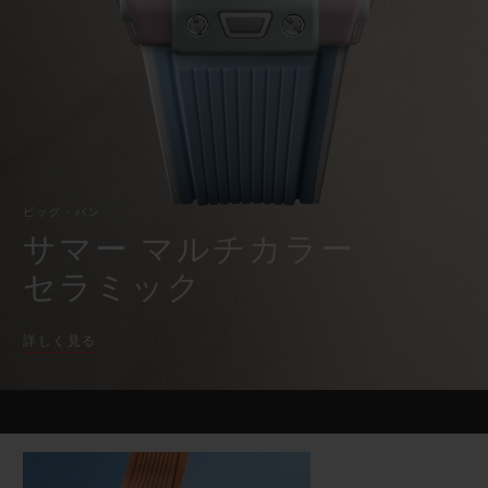
時
ビッグ・バン
ビッグ・バン
スピリット オブ ビ
バン
計・
サマー マルチカラーセラ
ピーチセラミック
エッセンシャル 
ク
ミック
ロ
オンライン限
ノ
グ
ラ
フ
特別なサービス
5＋5年保証
ビッグ・バン
サマー マルチカラー
ウブロティスタと延長保証
セラミック
配送日数
詳しく見る
送料＆返品無料
安全な決済
ギフトポーチ