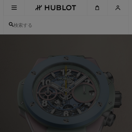
Skip
to
main
content
検索する
ウ
ブ
最近の検索
ロ
-
最近の検索はありません
ス
イ
ス
新作
製
メ
ン
ズ
＆
amp;
レ
デ
ィ
ー
ス
高
級
腕