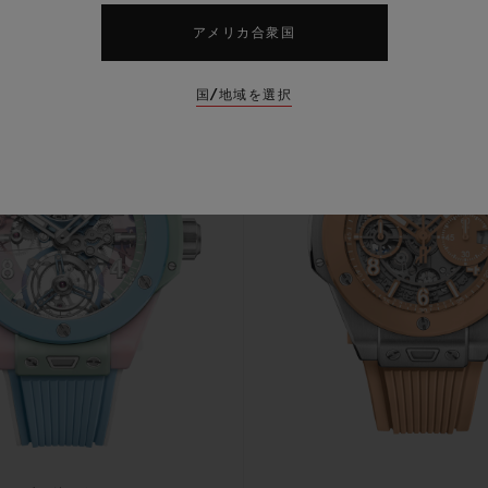
アメリカ合衆国
国/地域を選択