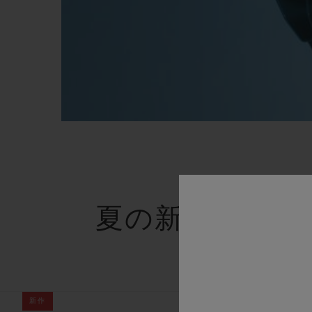
夏の新商品
新作
新作