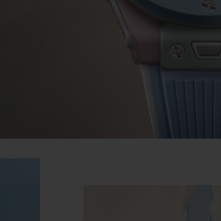
ビッグ・バン
スピリット オブ ビッグ・バン
ピーチセラミック
エッセンシャル トープ
リロ
オンライン限定
タと延長
配送日数
送料＆返品無料
安全な決済
わせ
ブティック検