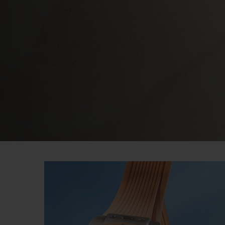
ロ
ノ
ビッグ・バン
グ
サマー マルチカラーセラミ
ラ
ック
フ
特別なサービス
5＋5年保証
ウブロティス
保証
お問い合