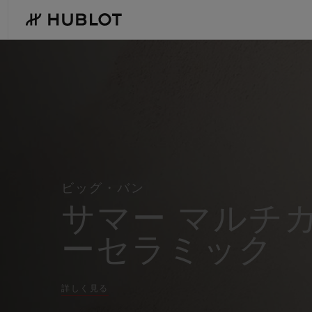
Skip
to
main
content
ウ
ブ
ロ
-
ス
イ
ス
最近の検索
新作
製
メ
ン
最近の検索はありません
ズ
＆
amp;
ビッグ・バン
レ
デ
サマー マルチ
ィ
ー
ス
ーセラミック
高
級
腕
時
詳しく見る
計・
ク