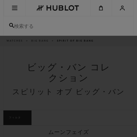
Skip
to
main
content
検索する
パ
WATCHES
BIG BANG
SPIRIT OF BIG BANG
最近の検索
ン
く
ず
リ
最近の検索はありません
ス
ト
ビッグ・バン コレ
新作
クション
スピリット オブ ビッグ・バン
フィルタ
ムーンフェイズ