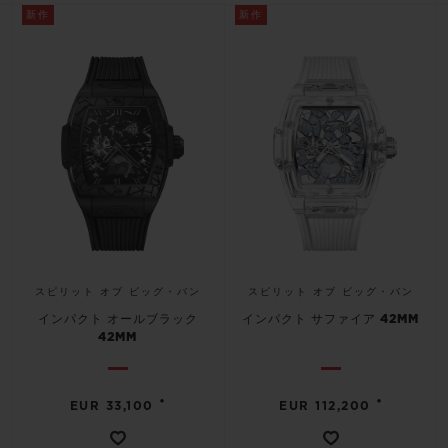
ビッグ・バン
ビッグ・バン
スピリット オブ ビ
新作
新作
バン
サマー マルチカラーセラ
ピーチセラミック
エッセンシャル 
ミック
オンライン限
特別なサービス
5＋5年保証
ウブロティスタと延長保証
配送日数
スピリット オブ ビッグ・バン
スピリット オブ ビッグ・バン
インパクト オールブラック
インパクト サファイア 42MM
送料＆返品無料
42MM
安全な決済
•
•
EUR 33,100
EUR 112,200
ギフトポーチ