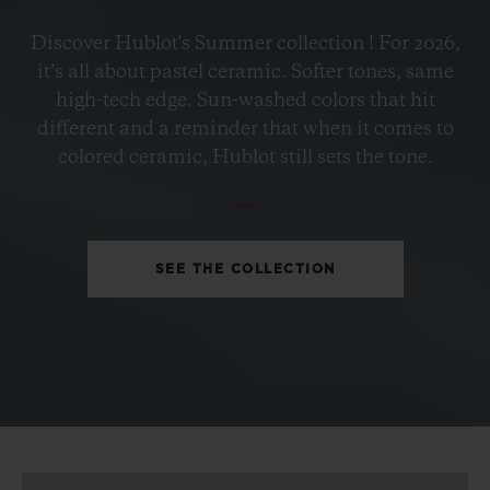
ビッグ・バン
Discover Hublot's Summer collection ! For 2026,
ペトロ―ルブルーセラミック
it’s all about pastel ceramic. Softer tones, same
33 MM
high-tech edge. Sun-washed colors that hit
different and a reminder that when it comes to
•
colored ceramic, Hublot still sets the tone.
EUR 15,200
SEE THE COLLECTION