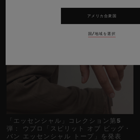
アメリカ合衆国
国/地域を選択
「エッセンシャル」コレクション第5
弾： ウブロ「スピリット オブ ビッグ・
バン エッセンシャル トープ」を発表