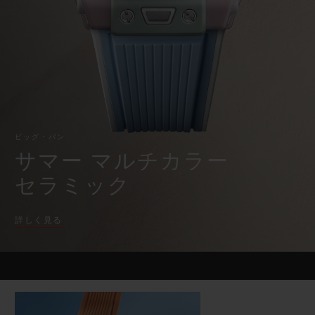
時
ビッグ・バン
ビッグ・バン
スピリット オブ ビ
バン
計・
サマー マルチカラーセラ
ピーチセラミック
エッセンシャル 
ク
ミック
ロ
オンライン限
ノ
グ
ラ
フ
特別なサービス
5＋5年保証
ビッグ・バン
サマー マルチカラー
ウブロティスタと延長保証
セラミック
配送日数
詳しく見る
送料＆返品無料
安全な決済
ギフトポーチ