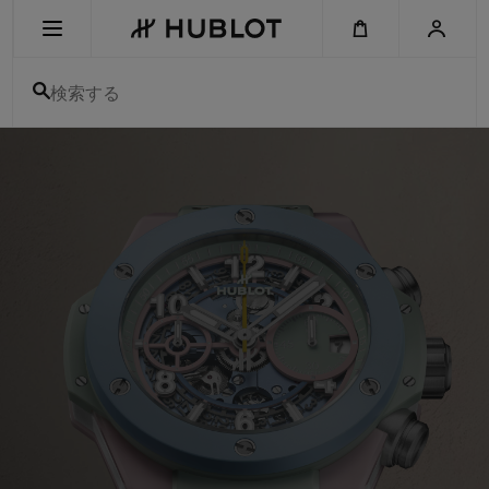
Skip
to
main
content
検索する
ウ
ブ
最近の検索
ロ
-
最近の検索はありません
ス
イ
ス
新作
製
メ
ン
ズ
＆
amp;
レ
デ
ィ
ー
ス
高
級
腕