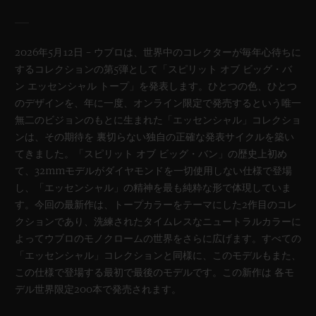
2026年5月12日 – ウブロは、世界中のコレクターが毎年心待ちに
するコレクションの第5弾として「スピリット オブ ビッグ・バ
ン エッセンシャル トープ」を発表します。ひとつの色、ひとつ
のデザインを、年に一度、オンライン限定で発売するという唯一
無二のビジョンのもとに生まれた「エッセンシャル」コレクショ
ンは、その期待を 裏切らない独自の正確な発表サイクルを築い
てきました。「スピリット オブ ビッグ・バン」の歴史上初め
て、32mmモデルがダイヤモンドを一切使用しない仕様で登場
し、「エッセンシャル」の精神を最も純粋な形で体現していま
す。今回の最新作は、トープカラーをテーマにした2作目のコレ
クションであり、洗練されたタイムレスなニュートラルカラーに
よってウブロのモノクロームの世界をさらに広げます。すべての
「エッセンシャル」コレクションと同様に、このモデルもまた、
この仕様で登場する最初で最後のモデルです。この新作は 各モ
デル世界限定200本で発売されます。