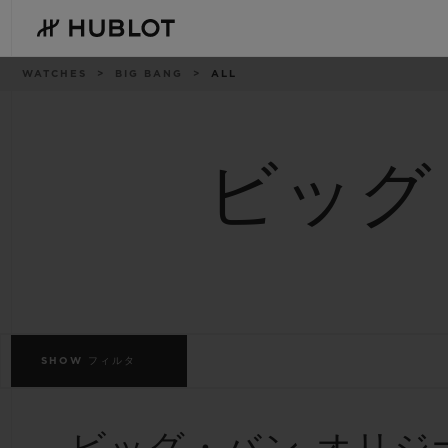
Skip
to
main
content
パ
WATCHES
BIG BANG
ALL
ン
く
ず
リ
ス
ト
ビッグ
最近の検索
新作
最近の検索はありません
SHOW
フィルタ