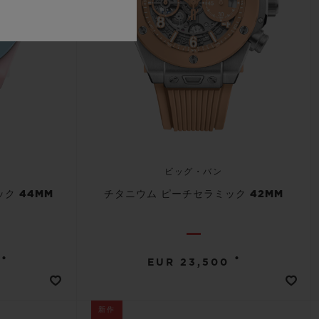
ビッグ・バン
ク 44MM
チタニウム ピーチセラミック 42MM
•
•
EUR 23,500
新作