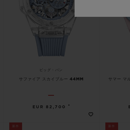
ビッグ・バン
サファイア スカイブルー 44MM
サマー マ
•
EUR 82,700
新作
新作