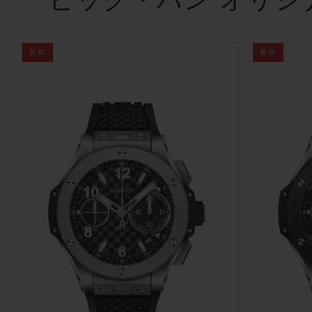
ビッグ・バン オリジ
ビッグ・バン
サマー マルチカラーセラミ
ック
新作
新作
特別なサービス
5＋5年保証
ウブロティス
保証
お問い合