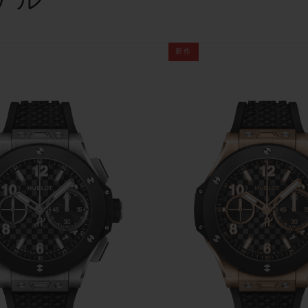
ナル
ビッグ・バン
スピリット オブ ビッグ・バン
ピーチセラミック
エッセンシャル トープ
リロ
オンライン限定
新作
タと延長
配送日数
送料＆返品無料
安全な決済
わせ
ブティック検