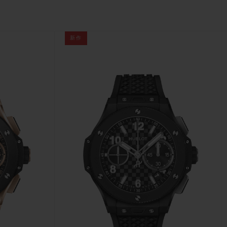
ビッグ・バン
ーデッド オールブラッ
ク
新作
ギフトポーチ
索