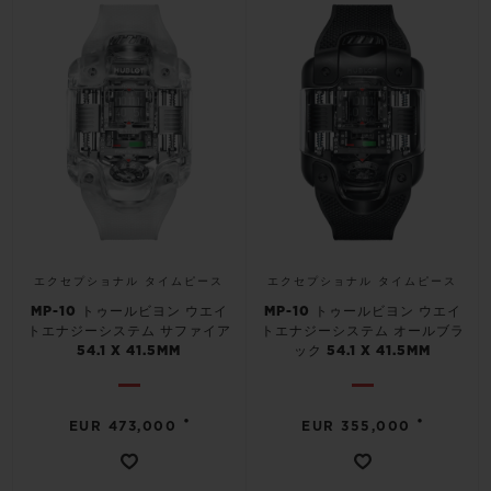
ビッグ・バン
ビッグ・バン
スピリット オブ ビ
バン
サマー マルチカラーセラ
ピーチセラミック
エッセンシャル 
ミック
オンライン限
特別なサービス
5＋5年保証
ウブロティスタと延長保証
エクセプショナル タイムピース
エクセプショナル タイムピース
配送日数
MP-10 トゥールビヨン ウエイ
MP-10 トゥールビヨン ウエイ
トエナジーシステム サファイア
トエナジーシステム オールブラ
54.1 X 41.5MM
ック 54.1 X 41.5MM
送料＆返品無料
•
•
安全な決済
EUR 473,000
EUR 355,000
ギフトポーチ