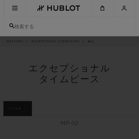
Skip
to
main
content
検索する
パ
WATCHES
EXCEPTIONAL TIMEPIECES
ALL
最近の検索
ン
く
ず
リ
最近の検索はありません
ス
ト
エクセプショナル
新作
タイムピース
フィルタ
MP-10