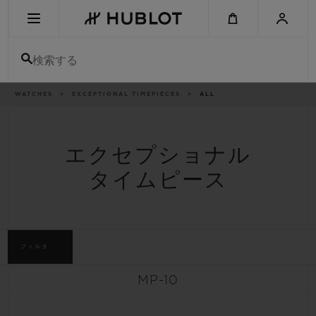
Skip
to
main
content
検索する
パ
WATCHES
EXCEPTIONAL TIMEPIECES
ALL
最近の検索
ン
く
ず
リ
最近の検索はありません
ス
ト
エクセプショナル
新作
タイムピース
フィルタ
MP-10