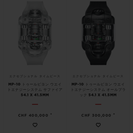
ビッグ・バン
ビッグ・バン
スピリット オブ ビ
バン
サマー マルチカラーセラ
ピーチセラミック
エッセンシャル 
ミック
オンライン限
特別なサービス
5＋5年保証
ウブロティスタと延長保証
エクセプショナル タイムピース
エクセプショナル タイムピース
配送日数
MP-10 トゥールビヨン ウエイ
MP-10 トゥールビヨン ウエイ
トエナジーシステム サファイア
トエナジーシステム オールブラ
54.1 X 41.5MM
ック 54.1 X 41.5MM
送料＆返品無料
•
•
安全な決済
CHF 400,000
CHF 300,000
ギフトポーチ