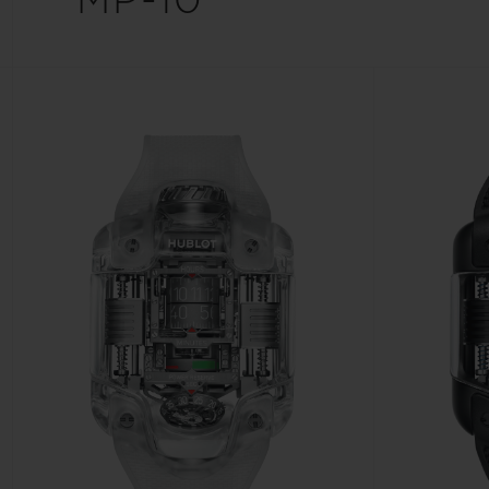
MP-10
ビッグ・バン
サマー マルチカラーセラミ
ック
特別なサービス
5＋5年保証
ウブロティス
保証
お問い合