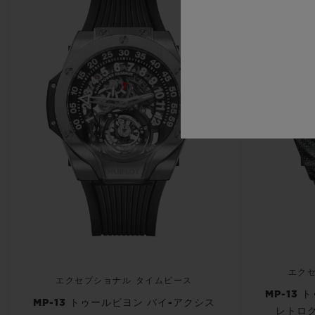
エク
エクセプショナル タイムピース
MP-13
MP-13 トゥールビヨン バイ-アクシス
レトロ