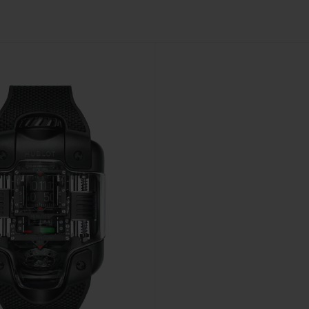
ビッグ・バン
スピリット オブ ビッグ・バン
ピーチセラミック
エッセンシャル トープ
リロ
オンライン限定
タと延長
配送日数
送料＆返品無料
安全な決済
わせ
ブティック検