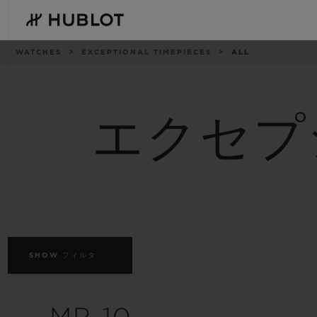
Skip
to
main
content
パ
WATCHES
EXCEPTIONAL TIMEPIECES
ALL
ン
く
ず
リ
ス
ト
エクセプ
最近の検索
新作
最近の検索はありません
SHOW
フィルタ