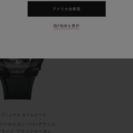
アメリカ合衆国
国/地域を選択
セプショナル タイムピース
 トゥールビヨン バイ-アクシス
グラード ブラックカーボン