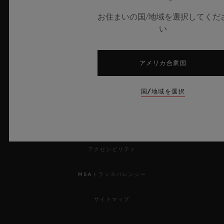
お住まいの国/地域を選択してくだ
プレス
い
プライバシー
アメリカ合衆国
法的通知と利用規約
国/地域を選択
販売条件
倫理的取り組み
アクセシビリティ
MSAトランスパレンシー
サイトマップ