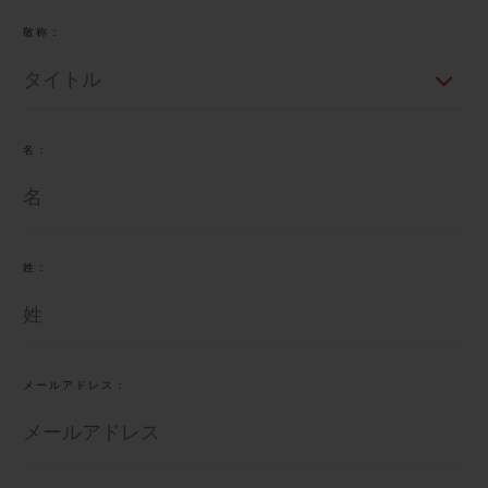
ビッグ・バン
ビッグ・バン
スピリット オブ ビ
バン
敬称：
サマー マルチカラーセラ
ピーチセラミック
エッセンシャル 
ミック
オンライン限
特別なサービス
名：
5＋5年保証
ウブロティスタと延長保証
姓：
配送日数
送料＆返品無料
メールアドレス：
安全な決済
ギフトポーチ