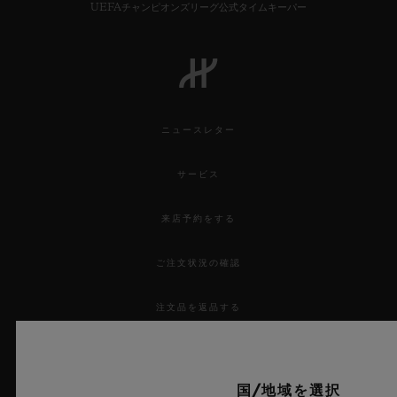
UEFAチャンピオンズリーグ公式タイムキーパー
ニュースレター
サービス
来店予約をする
ご注文状況の確認
注文品を返品する
お問い合わせ
国/地域を選択
採用情報