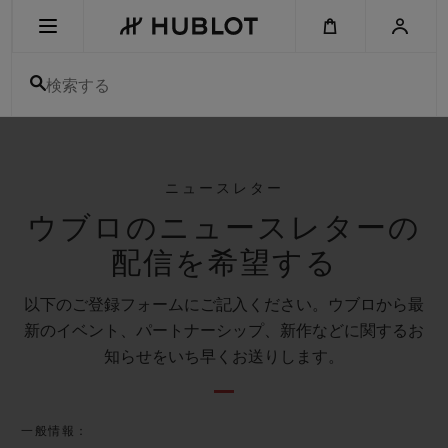
Skip
to
main
content
検索する
最近の検索
最近の検索はありません
ニュースレター
ウブロのニュースレターの
新作
配信を希望する
以下のご登録フォームにご記入ください。ウブロから最
新のイベント、パートナーシップ、新作などに関するお
知らせをいち早くお送りします。
一般情報：