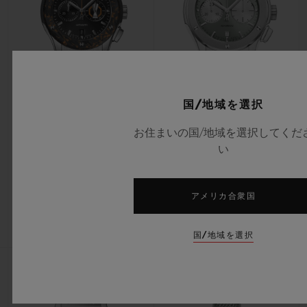
国/地域を選択
クラシック・フュージョン
クラシック・フュージョン
クロノグラフ UEFA ヨーロッパ
クロノグラフ チタニウム セージ
お住まいの国/地域を選択してくだ
リーグ チタニウム カーボン
グリーン 45MM
い
42MM
アメリカ合衆国
•
•
EUR 15,200
EUR 12,600
国/地域を選択
新作
新作