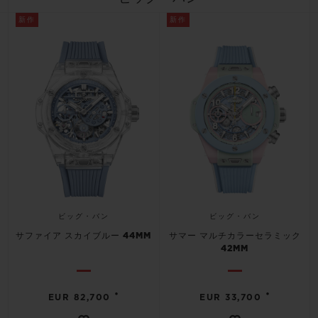
ビッグ・バン
ビッグ・バン
スピリット オブ ビ
バン
新作
新作
サマー マルチカラーセラ
ピーチセラミック
エッセンシャル 
ミック
オンライン限
特別なサービス
5＋5年保証
ウブロティスタと延長保証
配送日数
ビッグ・バン
ビッグ・バン
サファイア スカイブルー 44MM
サマー マルチカラーセラミック
送料＆返品無料
42MM
安全な決済
•
•
EUR 82,700
EUR 33,700
ギフトポーチ