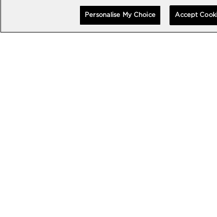
Personalise My Choice
Accept Cook
エクセプショナル タイムピース
エクセプショナル タイムピース
MP-13 トゥールビヨン バイ-ア
MP-13 トゥールビヨン バイ-ア
クシス レトログラード 44MM
クシス レトログラード ブラック
カーボン 44MM
•
•
EUR 178,000
EUR 189,000