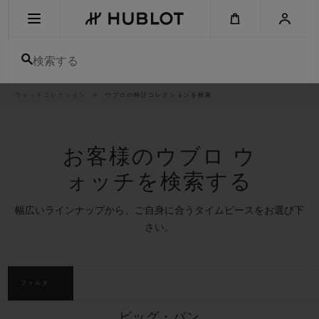
Skip
to
main
content
検索する
パ
ウォッチコレクション
ウブロの時計コレクションを検索
最近の検索
ン
く
ず
リ
最近の検索はありません
ス
ト
お客様のウブロ ウ
新作
ォッチを検索する
幅広いラインナップから、ご自身に合うタイムピースをお選び下
さい。
フィルタ
ビッグ・バン