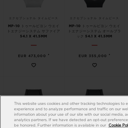
エクセプショナル タイムピース
エクセプショナル タイムピース
MP-10 トゥールビヨン ウエイ
MP-10 トゥールビヨン ウエイ
トエナジーシステム サファイア
トエナジーシステム オールブラ
54.1 X 41.5MM
ック 54.1 X 41.5MM
•
•
EUR 473,000
EUR 355,000
This website uses cookies and other tracking technologies to 
experience and to analyze performance and traffic on our web
information about your use of our site with our social media, 
analytics partners. If we have detected an opt-out preference s
be honored. Further information is available in our
Cookie Pol