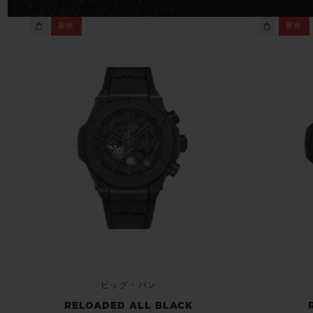
ビッグ・バン
新作
新作
サマー マルチカラーセラミ
ック
特別なサービス
5＋5年保証
ウブロティス
保証
お問い合
ビッグ・バン
RELOADED ALL BLACK