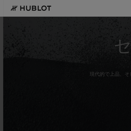
Skip
to
main
content
最近の検索
新作
最近の検索はありません
現代的で上品、そ