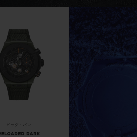
ビッグ・バン
スピリット オブ ビッグ・バン
ピーチセラミック
エッセンシャル トープ
リロ
オンライン限定
タと延長
配送日数
送料＆返品無料
安全な決済
わせ
ブティック検
ビッグ・バン
RELOADED DARK