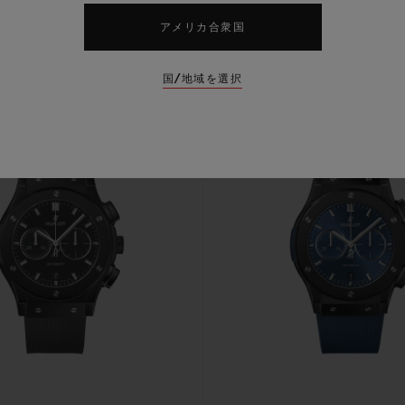
アメリカ合衆国
国/地域を選択