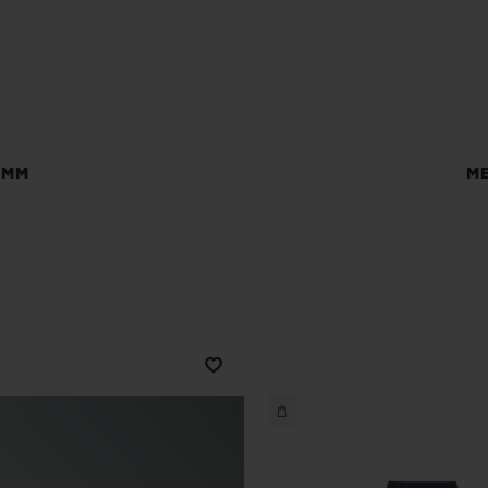
 MM
ME