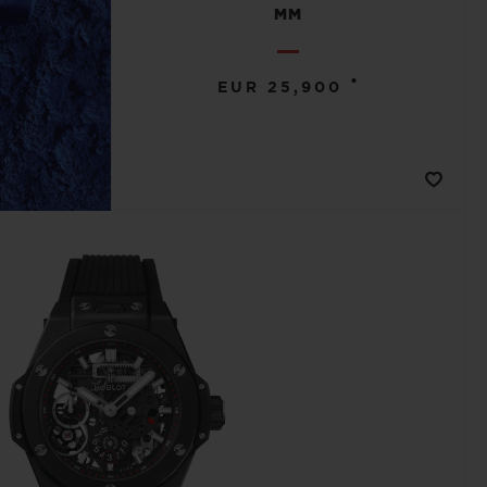
MM
•
EUR 25,900