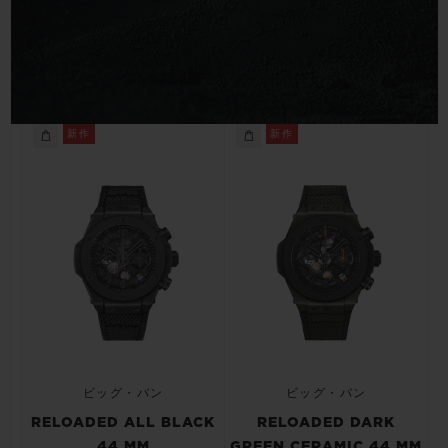
ビッグ・バン
ビッグ・バン
スピリット オブ ビ
バン
サマー マルチカラーセラ
ピーチセラミック
エッセンシャル 
ミック
オンライン限
特別なサービス
新作
新作
5＋5年保証
ウブロティスタと延長保証
配送日数
送料＆返品無料
安全な決済
ビッグ・バン
ビッグ・バン
RELOADED ALL BLACK
RELOADED DARK
ギフトポーチ
44 MM
GREEN CERAMIC 44 MM