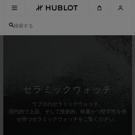
Skip
to
main
content
検索する
最近の検索
最近の検索はありません
新作
セラミックウォッチ
ウブロのセラミックウォッチ。
現代的で上品、そして技術的。軽量かつ堅牢性を併
せ持つセラミックウォッチをご覧ください。