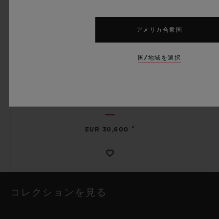
アメリカ合衆国
国/地域を選択
スピリット オブ ビッグ・バン
MECA-10 BLACK MAGIC 45 MM
•
EUR 30,600
コレクションを見る