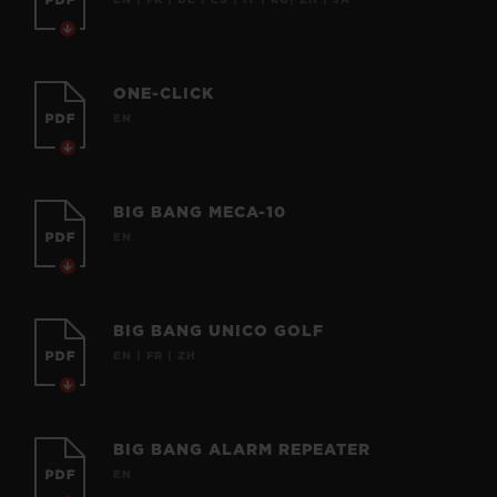
EN | FR | DE | ES | IT | RU| ZH | JA
ONE-CLICK
EN
BIG BANG MECA-10
EN
BIG BANG UNICO GOLF
EN | FR | ZH
BIG BANG ALARM REPEATER
EN