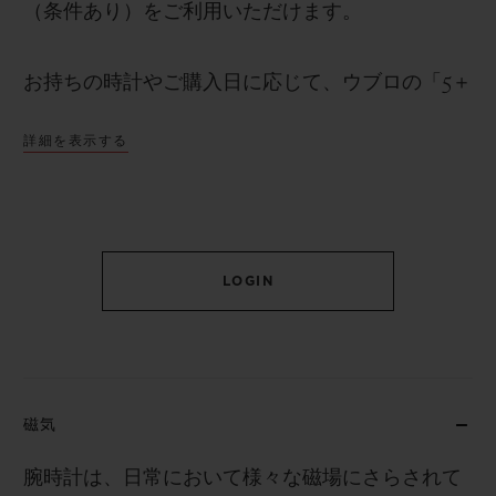
（条件あり）をご利用いただけます。
お持ちの時計やご購入日に応じて、ウブロの「5＋
5年間保証プログラム」により追加の保証期間が適
詳細を表示する
用され、最大10年間の保証（条件あり）をご利用
いただける場合があります。
「ウブロティスタ」に加入し、時計を登録する事
LOGIN
によって得られる物は、長期保証だけではありま
せん。オーナーコミュニティ限定の専用サービス
や特別な催し、ユニークなイベント等、ウブロの
世界をより深く体験できる機会が広がります。ウ
磁気
ブロを所有するという事は、単に時を刻む事では
なく、その世界の一員となる事を意味します。
腕時計は、日常において様々な磁場にさらされて