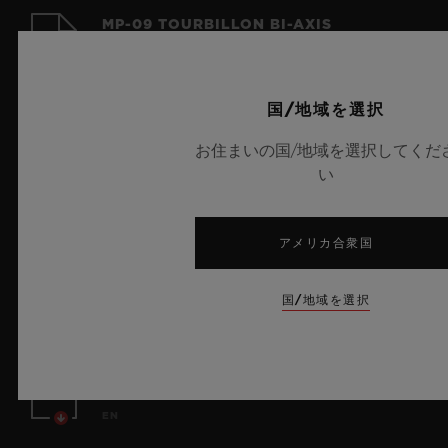
MP-09 TOURBILLON BI-AXIS
EN | FR | ZH
国/地域を選択
BATTERY WARNING - REESE'S LAW
お住まいの国/地域を選択してくだ
(US)
い
EN
MP-15 TAKASHI MURAKAMI
アメリカ合衆国
TOURBILLON SAPPHIRE INSTRUCTION
MANUAL
国/地域を選択
EN
MP-10 TOURBILLON WEIGHT ENERGY
SYSTEM INSTRUCTION MANUAL
EN