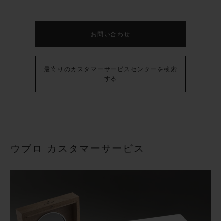
ビッグ・バン
ビッグ・バン
スピリット オブ ビ
バン
サマー マルチカラーセラ
ピーチセラミック
エッセンシャル 
ミック
オンライン限
お問い合わせ
特別なサービス
最寄りのカスタマーサービスセンターを検索
する
5＋5年保証
ウブロティスタと延長保証
配送日数
ウブロ カスタマーサービス
送料＆返品無料
安全な決済
ギフトポーチ