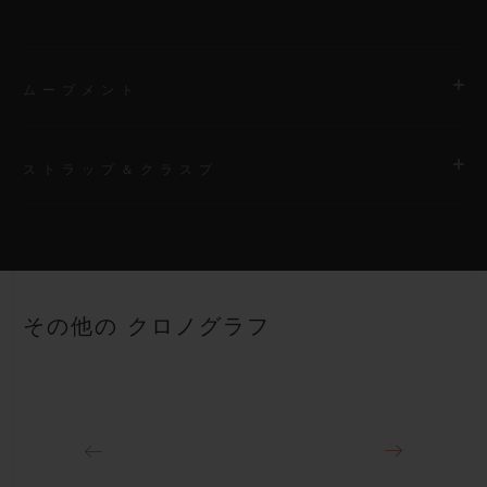
ムーブメント
ストラップ＆クラスプ
ムーブメント
HUB4700 自動巻きスケルトン クロノグラフ ムーブメント
ストラップ
パワーリザーブ
ブラックとホワイトのストラクチャードラバー（ライン入り）ス
50時間
その他の クロノグラフ
トラップ
クラスプ
ホワイトセラミック＆チタニウム（ブラックコーティング）