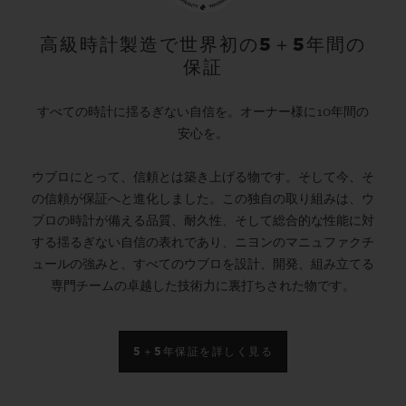
高級時計製造で世界初の5＋5年間の
保証
すべての時計に揺るぎない自信を。オーナー様に10年間の
安心を。
ウブロにとって、信頼とは築き上げる物です。そして今、そ
の信頼が保証へと進化しました。この独自の取り組みは、ウ
ブロの時計が備える品質、耐久性、そして総合的な性能に対
する揺るぎない自信の表れであり、ニヨンのマニュファクチ
ュールの強みと、すべてのウブロを設計、開発、組み立てる
専門チームの卓越した技術力に裏打ちされた物です。
5＋5年保証を詳しく見る