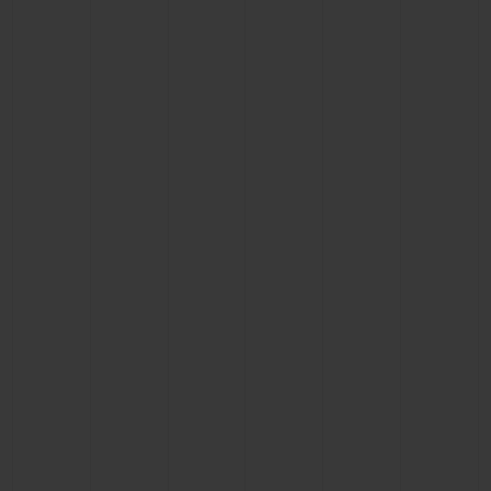
ビッグ・バン
ビッグ・バン
スピリット オブ ビ
バン
サマー マルチカラーセラ
ピーチセラミック
エッセンシャル 
ミック
オンライン限
特別なサービス
5＋5年保証
ウブロティスタと延長保証
配送日数
送料＆返品無料
安全な決済
ギフトポーチ