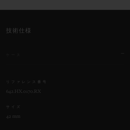
技術仕様
ケース
リファレンス番号
642.HX.0170.RX
サイズ
42 mm