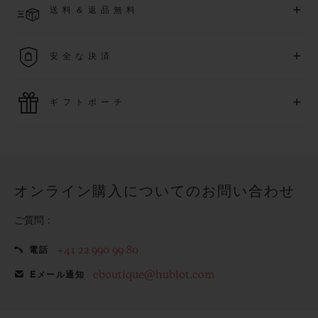
アクセス可能になります。
+
送料＆返品無料
より異なる場合がございます
詳細を表示する
送料は無料となり、返品も簡単な手続きのみで無料となりま
+
安全な決済
す
最新の決済技術をご利用ください。オンラインでのすべての
+
ギフトポーチ
ご購入は迅速で安全に処理され、お客様の個人情報は確実に
保護されます。
ウブロの無料ギフトポーチでお買い物をより特別なものにし
てみませんか？
オンライン購入についてのお問い合わせ
ご質問：
+41 22 990 99 80
電話
eboutique@hublot.com
Eメール通知