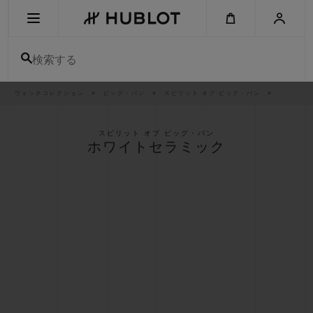
Skip
to
main
content
検索する
パ
ウォッチコレクション
ビッグ・バン
スピリット オブ ビッグ・バン
最近の検索
ン
く
ず
リ
最近の検索はありません
ス
スピリット オブ ビッグ・バン
ト
ホワイトセラミック
新作