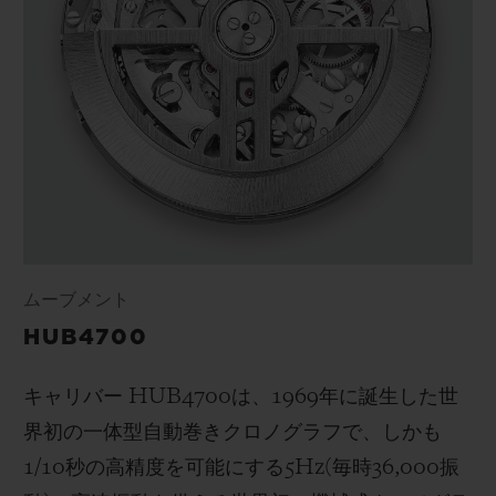
ムーブメント
HUB4700
キャリバー
HUB4700
は、
1969
年に誕生した世
界初の一体型自動巻きクロノグラフで、しかも
1/10
秒の高精度を可能にする
5Hz(
毎時
36,000
振