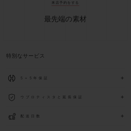
来店予約をする
最先端の素材
特別なサービス
+
5＋5年保証
2026年1月1日以降に購入された全ての時計には、5年間の国
+
ウブロティスタと延長保証
際保証が適用されます。
詳細を表示する
「ウブロティスタ」コミュニティに参加する
事で
、
2026
年
1
+
配送日数
月
1
日以降に購入された時計を対象に、保証を
さら
に5
年間延
長できます
(
条件あり
)
。また、メンバー限定のイベントにも
ご入金確認後、2～5営業日以内に配送予定です。在庫状況に