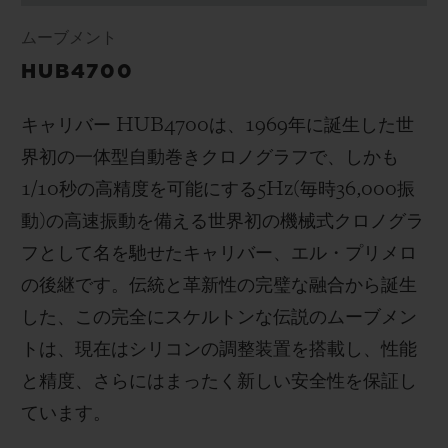
ムーブメント
HUB4700
キャリバー
HUB4700
は、
1969
年に誕生した世
界初の一体型自動巻きクロノグラフで、しかも
1/10
秒の高精度を可能にする
5Hz(
毎時
36,000
振
動
)
の高速振動を備える世界初の機械式クロノグラ
フとして名を馳せたキャリバー、エル・プリメロ
の後継です。伝統と革新性の完璧な融合から誕生
した、この完全にスケルトンな伝説のムーブメン
トは、現在はシリコンの調整装置を搭載し、性能
と精度、さらにはまったく新しい安全性を保証し
ています。