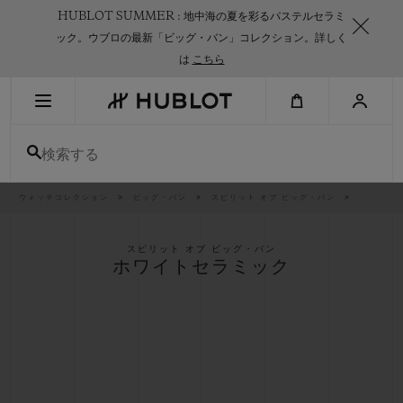
Skip
HUBLOT SUMMER : 地中海の夏を彩るパステルセラミ
to
main
ック。ウブロの最新「ビッグ・バン」コレクション。詳しく
content
は
こちら
最近の検索
検索する
最近の検索はありません
新作
パ
ウォッチコレクション
ビッグ・バン
スピリット オブ ビッグ・バン
ン
く
ず
リ
ス
スピリット オブ ビッグ・バン
ト
ホワイトセラミック