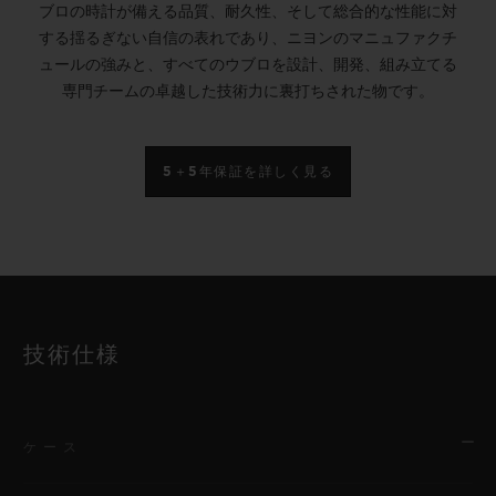
ブロの時計が備える品質、耐久性、そして総合的な性能に対
する揺るぎない自信の表れであり、ニヨンのマニュファクチ
ュールの強みと、すべてのウブロを設計、開発、組み立てる
専門チームの卓越した技術力に裏打ちされた物です。
5＋5年保証を詳しく見る
技術仕様
ケース