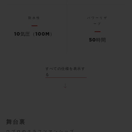
防水性
パワーリザ
ーブ
10気圧（100M）
50時間
すべての仕様を表示す
る
舞台裏
ウブロのクラフツマンシップ