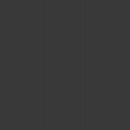
ビッグ・バン
ビッグ・バン
スピリット オブ ビ
バン
サマー マルチカラーセラ
ピーチセラミック
エッセンシャル 
ミック
オンライン限
特別なサービス
5＋5年保証
ウブロティスタと延長保証
配送日数
送料＆返品無料
安全な決済
ギフトポーチ