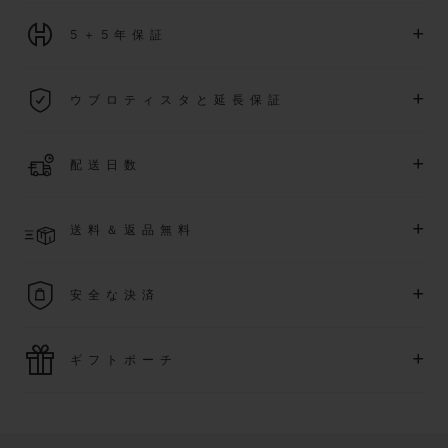
+
5＋5年保証
2026年1月1日以降に購入された全ての時計には、5年間の国
+
ウブロティスタと延長保証
際保証が適用されます。
詳細を表示する
「ウブロティスタ」コミュニティに参加する
事で
、
2026
年
1
+
配送日数
月
1
日以降に購入された時計を対象に、保証を
さら
に5
年間延
長できます
(
条件あり
)
。また、メンバー限定のイベントにも
ご入金確認後、3～5営業日以内に配送予定です。在庫状況に
アクセス可能になります。
+
送料＆返品無料
より異なる場合がございます
詳細を表示する
送料は無料となり、返品も簡単な手続きのみで無料となりま
+
安全な決済
す
最新の決済技術をご利用ください。オンラインでのすべての
+
ギフトポーチ
ご購入は迅速で安全に処理され、お客様の個人情報は確実に
保護されます。
ウブロの無料ギフトポーチでお買い物をより特別なものにし
てみませんか？