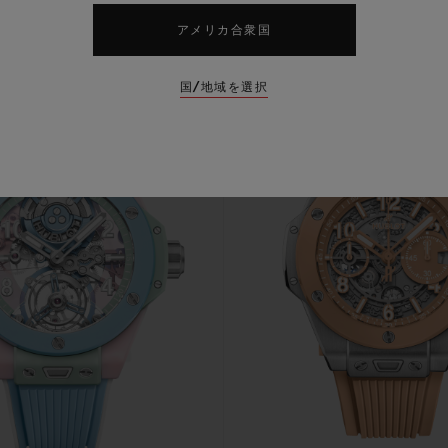
新作
アメリカ合衆国
国/地域を選択