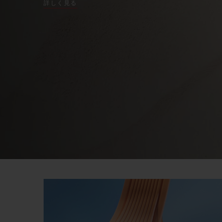
詳しく見る
計・
ク
ロ
ノ
ビッグ・バン
グ
サマー マルチカラーセラミ
ラ
ック
フ
特別なサービス
5＋5年保証
ウブロティス
保証
お問い合