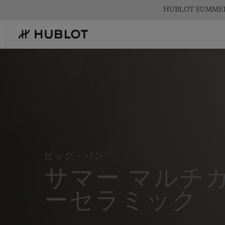
Skip
HUBLOT SUMM
to
main
content
ウ
ブ
ロ
-
ス
イ
ス
最近の検索
新作
製
メ
ン
最近の検索はありません
ズ
＆
amp;
ビッグ・バン
レ
デ
サマー マルチ
ィ
ー
ス
ーセラミック
高
級
腕
時