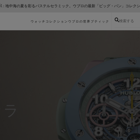
ER : 地中海の夏を彩るパステルセラミック。ウブロの最新「ビッグ・バン」コレク
検索する
ウォッチコレクション
ウブロの世界
ブティック
カラ