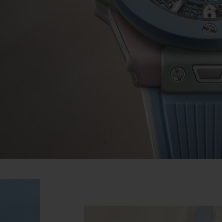
ビッグ・バン
スピリット オブ ビッグ・バン
ピーチセラミック
エッセンシャル トープ
リロ
オンライン限定
タと延長
配送日数
送料＆返品無料
安全な決済
わせ
ブティック検