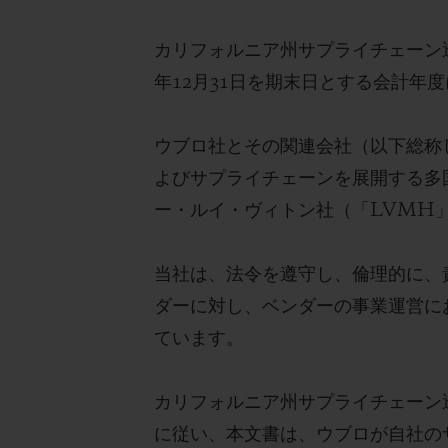
カリフォルニア州サプライチェーン透
ビッグ・バン
年12月31日を期末日とする会計年
サマー マルチカラーセラミ
ック
ウブロ社とその関連会社（以下総称
特別なサービス
よびサプライチェーンを展開する多
ー・ルイ・ヴィトン社（「LVMH
5＋5年保証
ウブロティス
保証
当社は、法令を遵守し、倫理的に、
ダーに対し、ベンダーの事業運営に
ています。
お問い合
カリフォルニア州サプライチェーン透明
に従い、本文書は、ウブロが自社の