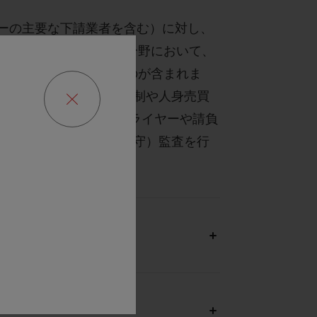
ヤーの主要な下請業者を含む）に対し、
康や安全、労働基準の分野において、
実性、環境に関するものが含まれま
運営における現代の奴隷制や人身売買
にし、将来の当社のサプライヤーや請負
時コンプライアンス（遵守）監査を行