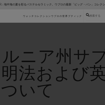
ER : 地中海の夏を彩るパステルセラミック。ウブロの最新「ビッグ・バン」コレク
検索する
ウォッチコレクション
ウブロの世界
ブティック
ォルニア州サ
透明法および
について