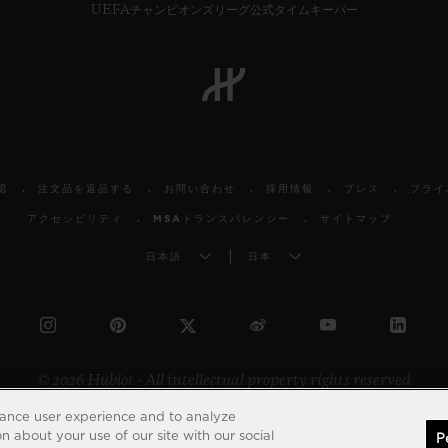
UEFAチャンピオンズリーグ公式タイムキーパー
認
注文品を返品する
お問い合わせ
採用情報
プレス
プライ
アクセシビリティ
MSAトランスパレンシー
サイトマップ
日本語
日本
© 2026 Hublot - All intellectual property rights reserved
hance user experience and to analyze
 about your use of our site with our social
P