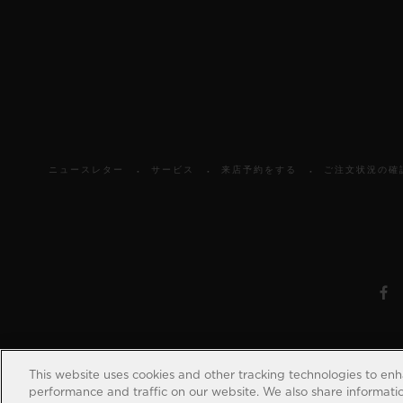
ニュースレター
サービス
来店予約をする
ご注文状況の確
This website uses cookies and other tracking technologies to en
performance and traffic on our website. We also share information