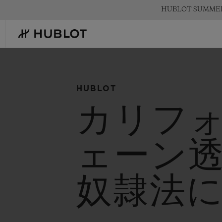
Skip
HUBLOT SUMM
to
main
content
HUBLOT
最近の検索
カリフ
新作
最近の検索はありません
ェーン
奴隷法