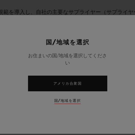
動規範を導入し、自社の主要なサプライヤー（サプライ
を求めます。本規範はウブロのサプライヤーに対し、健
す。これには、現代の奴隷制および人身売買、事業の誠
MHサプライヤー行動規範はベンダーに対し、その事業
国/地域を選択
、新規サプライヤーが慎重に選択されていることを確実
お住まいの国/地域を選択してくださ
に規定された原則を遵守しているかどうかを検証し、随
い
アメリカ合衆国
国/地域を選択