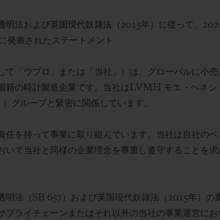
明法および英国現代奴隷法（2015年）に従って、202
ビッグ・バン
スピリット オブ ビッグ・バン
度に発表されたステートメント
ピーチセラミック
エッセンシャル トープ
リロ
オンライン限定
して「ウブロ」または「当社」）は、グローバルに小売
国籍の時計製造企業です。当社はLVMH モエ・ヘネシ
」）グループと緊密に関係しています。
タと延長
配送日数
送料＆返品無料
安全な決済
責任を持って事業に取り組んでいます。当社は自社のベ
おいて当社と同様の企業理念を尊重し遵守することを求
わせ
ブティック検
法（SB 657）および英国現代奴隷法（2015年）の
サプライチェーンまたはそれ以外の当社の事業運営にお