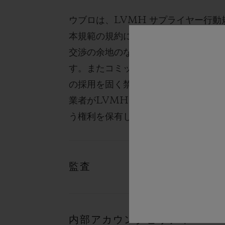
ウブロは、LVMH サプライヤー行
本規範の規約に同意し、遵守すること
交渉の余地のない基準を定めるもので
す。またコミットメントとして、LV
の採用を固く禁じています。 当社は
業者がLVMHサプライヤー行動規範
う権利を保有します。
監査
内部アカウンタビリティ