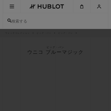
Skip
to
main
content
検索する
パ
ウォッチコレクション
ビッグ・バン
ビッグ・バン
最近の検索
ン
く
ず
リ
最近の検索はありません
ス
ビッグ・バン
ト
ウニコ ブルーマジック
新作