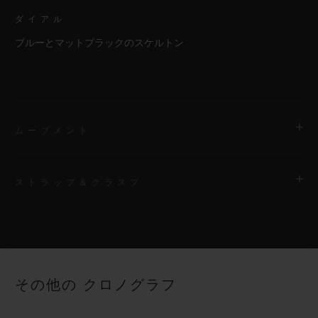
ダイアル
ブルーとマットブラックのスケルトン
ムーブメント
ストラップ＆クラスプ
ムーブメント
HUB1280 ウニコ マニュファクチュール 自動巻きクロノグラフ
コラムホイール式フライバック ムーブメント
ストラップ
ブラックとブルーのストラクチャードラバー（ライン入り）スト
パワーリザーブ
その他の クロノグラフ
ラップ
約72時間