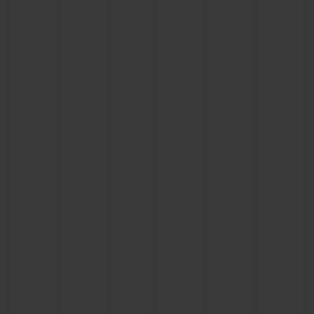
ビッグ・バン
ビッグ・バン
スピリット オブ ビ
バン
サマー マルチカラーセラ
ピーチセラミック
エッセンシャル 
ミック
オンライン限
特別なサービス
5＋5年保証
ウブロティスタと延長保証
配送日数
送料＆返品無料
安全な決済
ギフトポーチ