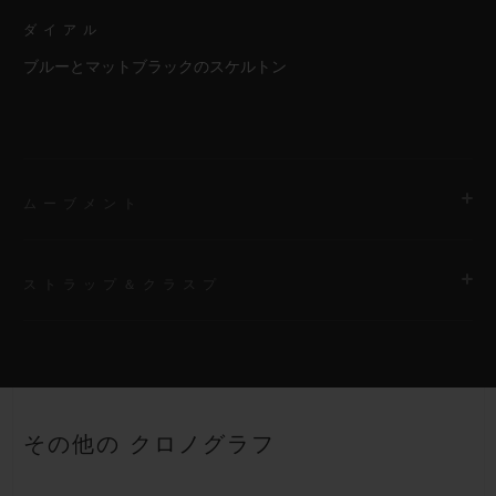
ダイアル
ブルーとマットブラックのスケルトン
ムーブメント
ストラップ＆クラスプ
ムーブメント
HUB1280 ウニコ マニュファクチュール 自動巻きクロノグラフ
コラムホイール式フライバック ムーブメント
ストラップ
ブラックとブルーのストラクチャードラバー（ライン入り）スト
パワーリザーブ
その他の クロノグラフ
ラップ
約72時間