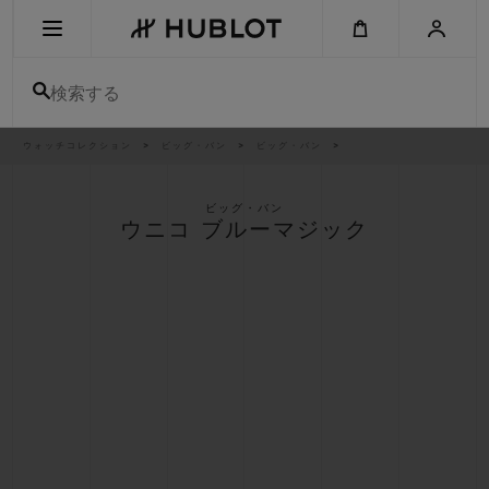
Skip
to
main
content
検索する
パ
ウォッチコレクション
ビッグ・バン
ビッグ・バン
最近の検索
ン
く
ず
リ
最近の検索はありません
ス
ビッグ・バン
ト
ウニコ ブルーマジック
新作