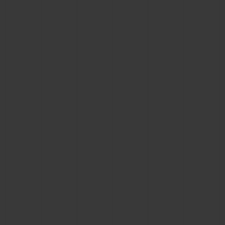
ビッグ・バン
ビッグ・バン
スピリット オブ ビ
バン
サマー マルチカラーセラ
ピーチセラミック
エッセンシャル 
ミック
オンライン限
特別なサービス
5＋5年保証
ウブロティスタと延長保証
配送日数
送料＆返品無料
安全な決済
ギフトポーチ