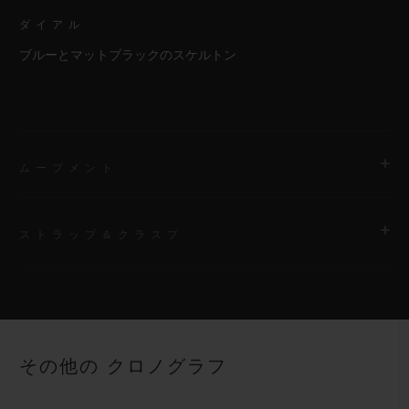
ダイアル
ブルーとマットブラックのスケルトン
ムーブメント
ストラップ＆クラスプ
ムーブメント
HUB1280 ウニコ マニュファクチュール 自動巻きクロノグラフ
コラムホイール式フライバック ムーブメント
ストラップ
ブラックとブルーのストラクチャードラバー（ライン入り）スト
パワーリザーブ
その他の クロノグラフ
ラップ
約72時間