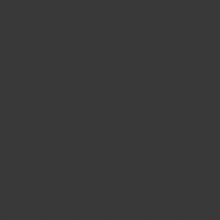
ビッグ・バン
ビッグ・バン
スピリット オブ ビ
バン
サマー マルチカラーセラ
ピーチセラミック
エッセンシャル 
ミック
オンライン限
特別なサービス
5＋5年保証
ウブロティスタと延長保証
配送日数
送料＆返品無料
安全な決済
ギフトポーチ