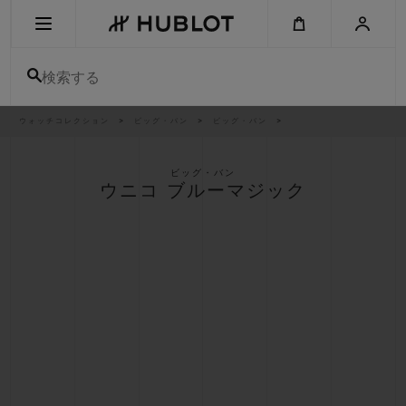
Skip
to
main
content
検索する
パ
ウォッチコレクション
ビッグ・バン
ビッグ・バン
最近の検索
ン
く
ず
リ
最近の検索はありません
ス
ビッグ・バン
ト
ウニコ ブルーマジック
新作