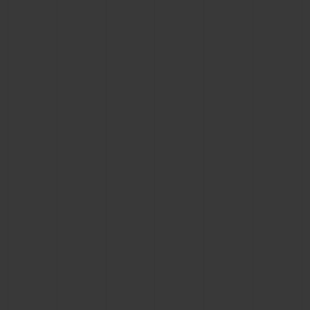
ビッグ・バン
ビッグ・バン
スピリット オブ ビ
バン
サマー マルチカラーセラ
ピーチセラミック
エッセンシャル 
ミック
オンライン限
特別なサービス
5＋5年保証
ウブロティスタと延長保証
配送日数
送料＆返品無料
安全な決済
ギフトポーチ