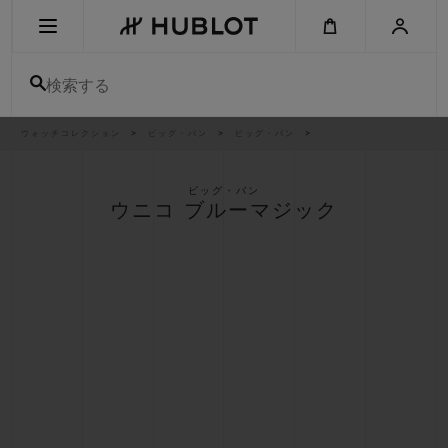
Skip
to
main
content
検索する
パ
ウォッチコレクション
ビッグ・バン
ビッグ・バン
最近の検索
ン
く
ず
リ
最近の検索はありません
ス
ビッグ・バン
ト
ウニコ ブルーマジック
新作