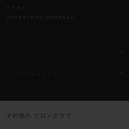
ダイアル
ブルーとマットブラックのスケルトン
ムーブメント
ストラップ＆クラスプ
ムーブメント
HUB1280 ウニコ マニュファクチュール 自動巻きクロノグラフ
コラムホイール式フライバック ムーブメント
ストラップ
ブラックとブルーのストラクチャードラバー（ライン入り）スト
パワーリザーブ
その他の クロノグラフ
ラップ
約72時間