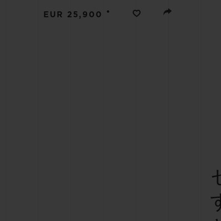
ビッグ・バン
•
EUR 25,900
サマー マルチカラーセラミ
ック
特別なサービス
5＋5年保証
ウブロティス
保証
お問い合