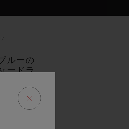
ップ
ブルーの
ャードラ
ン入り）
ップ