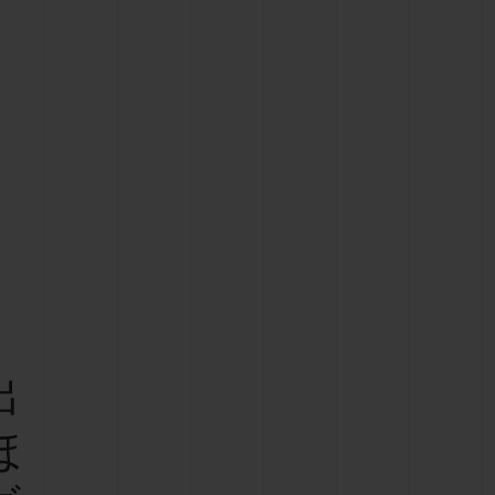
ビッグ・バン
ーデッド オールブラッ
ク
ギフトポーチ
索
出
ほ