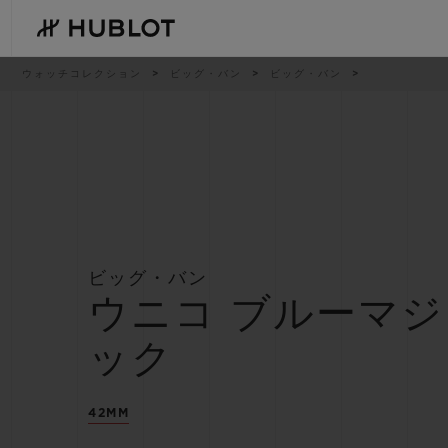
Skip
to
main
content
パ
ウォッチコレクション
ビッグ・バン
ビッグ・バン
ン
く
ず
リ
ス
ト
最近の検索
新作
最近の検索はありません
ビッグ・バン
ウニコ ブルーマジ
ック
42MM