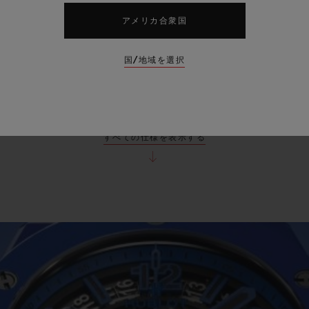
防水性
リミテッドエ
アメリカ合衆国
（100M）
50
国/地域を選択
すべての仕様を表示する