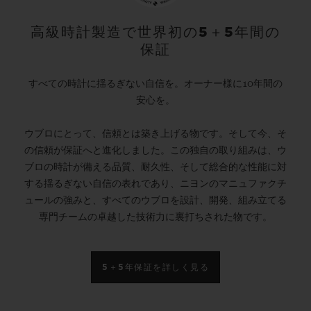
高級時計製造で世界初の5＋5年間の
保証
すべての時計に揺るぎない自信を。オーナー様に10年間の
安心を。
ウブロにとって、信頼とは築き上げる物です。そして今、そ
の信頼が保証へと進化しました。この独自の取り組みは、ウ
ブロの時計が備える品質、耐久性、そして総合的な性能に対
する揺るぎない自信の表れであり、ニヨンのマニュファクチ
ュールの強みと、すべてのウブロを設計、開発、組み立てる
専門チームの卓越した技術力に裏打ちされた物です。
5＋5年保証を詳しく見る