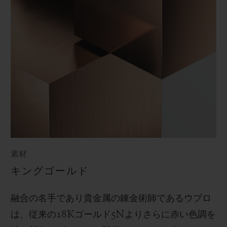
素材
キングゴールド
融合の名手であり貴金属の錬金術師であるウブロ
は、従来の
18K
ゴールド
5N
よりさらに赤い色調を