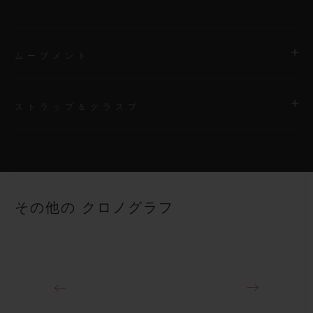
ムーブメント
ストラップ＆クラスプ
ムーブメント
HUB1280 ウニコ マニュファクチュール 自動巻きクロノグラフ
コラムホイール式フライバック ムーブメント
ストラップ
ブラックストラクチャードラバー（ライン入り）ストラップ
パワーリザーブ
その他の クロノグラフ
約72時間
クラスプ
18Kキングゴールド＆チタニウム（ブラックPVD）