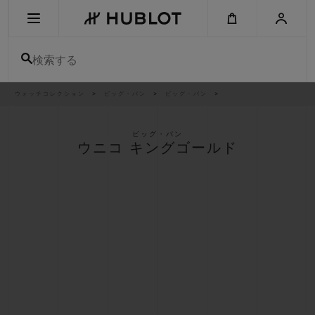
Skip
to
main
content
検索する
パ
ウォッチコレクション
ビッグ・バン
ビッグ・バン
最近の検索
ン
く
ず
リ
最近の検索はありません
ス
ビッグ・バン
ト
ウニコ キングゴールド
新作