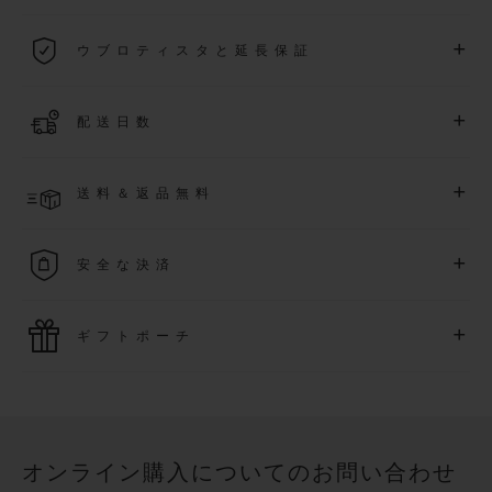
2026年1月1日以降に購入された全ての時計には、5年間の国
+
ウブロティスタと延長保証
際保証が適用されます。
詳細を表示する
「ウブロティスタ」コミュニティに参加する
事で
、
2026
年
1
+
配送日数
月
1
日以降に購入された時計を対象に、保証を
さら
に5
年間延
長できます
(
条件あり
)
。また、メンバー限定のイベントにも
ご入金確認後、3～5営業日以内に配送予定です。在庫状況に
アクセス可能になります。
+
送料＆返品無料
より異なる場合がございます
詳細を表示する
送料は無料となり、返品も簡単な手続きのみで無料となりま
+
安全な決済
す
最新の決済技術をご利用ください。オンラインでのすべての
+
ギフトポーチ
ご購入は迅速で安全に処理され、お客様の個人情報は確実に
保護されます。
ウブロの無料ギフトポーチでお買い物をより特別なものにし
てみませんか？
オンライン購入についてのお問い合わせ