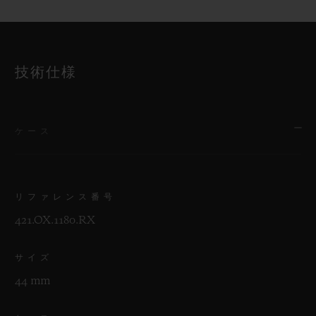
技術仕様
ケース
リファレンス番号
421.OX.1180.RX
サイズ
44 mm