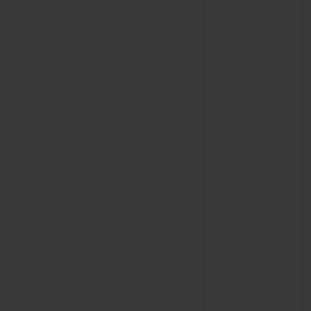
ビッグ・バン
ビッグ・バン
スピリット オブ ビ
バン
サマー マルチカラーセラ
ピーチセラミック
エッセンシャル 
ミック
オンライン限
特別なサービス
5＋5年保証
ウブロティスタと延長保証
配送日数
送料＆返品無料
安全な決済
ギフトポーチ