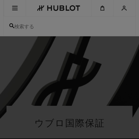
Skip
to
main
content
検索する
最近の検索
最近の検索はありません
新作
ウブロ国際保証