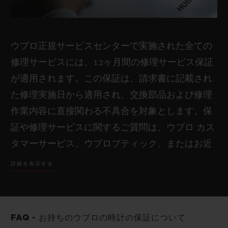
エクスクルーシブなウブロの体験やイベント
ださい
へのご招待
迅速でパーソナライズされたカスタマーサポ
ウブロ正規サービスセンターで実施された全ての
ート
修理サービスには、12ヶ月間の修理サービス保証
簡略化されたアフターサービスの手続きと修
が適用されます。この保証は、請求書に記載され
理状況のシンプルな追跡
た修理実施日から適用され、交換部品および修理
ご注文内容の簡単な追跡および管理
作業内容に直接関わる不具合を対象とします。保
お客様に合わせた特別なオファーや最新情報
証や修理サービスに関するご質問は、ウブロ カス
のご案内
タマーサービス、ウブロブティック、またはお近
お気に入りモデルを管理できるパーソナルウ
くの正規販売店までお問い合わせください。修理
詳細を表示する
ィッシュリスト
サービス保証においても、国際保証の条件は同一
であることをご留意ください。
FAQ - お持ちのウブロの時計の保証について
店舗検索