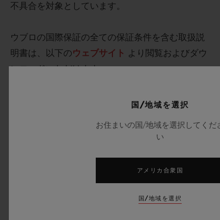
不具合を対象としています。
ウブロの国際保証の全ての保証条件を含む取扱説
明書は、以下の
ウェブサイト
より閲覧およびダウ
ンロードいただけます.
国/地域を選択
2.時計の国際保証は誰が有効化するのですか？
お住まいの国/地域を選択してくだ
い
3.ウブロの時計の国際保証の基本期間はどれくら
いですか？
アメリカ合衆国
4.ウブロティスタ保証延長とは何ですか？また、
国/地域を選択
どのようにすれば特典を受けられますか？