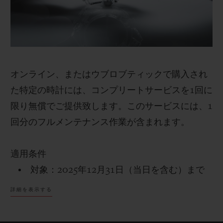
証を受けられます。
＊日本国内でのウブロ認定中古時計の取扱いはご
ざいません。
ウブロティスタ」で延長保証を受ける方法
オンライン、またはウブロブティックで購入され
既にウブロのアカウントをお持ちのお客様
た特定の時計には、コンプリートサービスを1回に
アカウントに対象の時計を登録し「ウブロティス
限り無償でご提供致します。このサービスには、1
タ」に入会するだけで、延長保証が有効になりま
回分のフルメンテナンス作業が含まれます。
す。（上記の条件が適用されます）
適用条件
ログイン
対象：2025年12月31日（当日を含む）まで
に、オンラインまたはウブロブティックで購入
詳細を表示する
された特定のモデル。
ウブロを初めてご利用の場合は、わずか1分で登録
対象外：2026年1月1日以降に購入された時