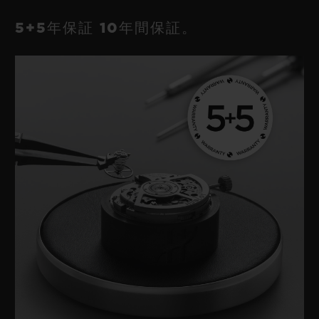
ビッグ・バン
ビッグ・バン
スピリット オブ ビ
バン
サマー マルチカラーセラ
ピーチセラミック
5+5年保証 10年間保証。
エッセンシャル 
ミック
オンライン限
特別なサービス
5＋5年保証
ウブロティスタと延長保証
配送日数
送料＆返品無料
安全な決済
ギフトポーチ