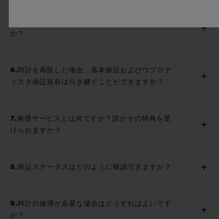
5.ウブロティスタ保証延長期間はどのくらいです
か？
6.時計を再販した場合、基本保証およびウブロテ
ィスタ保証延長は引き継ぐことができますか？
7.無償サービスとは何ですか？誰がその特典を受
けられますか？
8.保証ステータスはどのように確認できますか？
9.時計の修理が必要な場合はどうすればよいです
か？