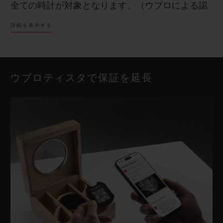
全ての時計が対象となります。（ウブロによる認
定中古時計を除く）
詳細を表示する
2年間国際保証：
以下に該当する場合に適用され
ます。
ウブロティスタで保証を延長
2025年12月31日までに購入された時計
による全ての認定中古時計（購入日を問わ
ず）
＊日本国内でのウブロ認定中古時計の取扱い
はございません。
国際保証は、購入国にかかわらず、ウブロの国際
ネットワーク（ウブロブティック及び正規販売
店）において有効です。