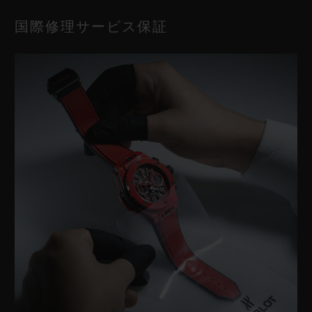
が完了し、コミュニティの一員としてご参加いた
計。これらの時計には、新しい「5年＋5年」の
国際修理サービス保証
だけます。
保証体系が適用されます
アカウントを作成し、シリアルナンバーを入力し
て時計をご登録ください。
有効期間
ウブロ コンプリートサービスは、最初の保証期間
登録
の終了時点から、保証が有効化された日から7年目
までの間に、1回に限りご利用いただけます。
ご登録が完了すると、ウブロティスタコミュニテ
「ウブロティスタ」メンバーの場合：ご購入
ィのメンバーとして、限定アクセスや専用サービ
から3年目から7年目の間にご利用可能
ス、保証期間の延長（上記の条件が適用されま
メンバー以外の場合：ご購入から2年目から7
す）をご利用いただけます。メンバー特典の例：
年目の間にご利用可能
お持ちの時計の情報および保証ステータスへ
のダイレクトアクセス
詳細および条件については
専用ページ
をご確認く