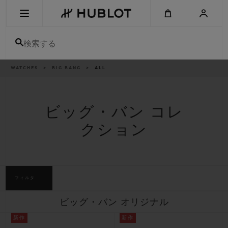
Skip
to
main
content
検索する
パ
WATCHES
BIG BANG
ALL
最近の検索
ン
く
ず
リ
最近の検索はありません
ス
ト
ビッグ・バン コレ
新作
クション
フィルタ
ビッグ・バン オリジナル
新作
新作