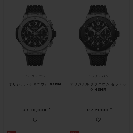
ビッグ・バン
ビッグ・バン
スピリット オブ ビ
バン
サマー マルチカラーセラ
ピーチセラミック
エッセンシャル 
ミック
オンライン限
特別なサービス
5＋5年保証
ウブロティスタと延長保証
ビッグ・バン
ビッグ・バン
配送日数
オリジナル チタニウム 43MM
オリジナル チタニウム セラミッ
ク 43MM
送料＆返品無料
•
•
EUR 20,000
EUR 21,100
安全な決済
ギフトポーチ