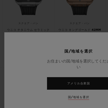
スクエア・バン
スクエア・バン
ウニコ チタニウム セラミック
ウニコ キングゴールド 42MM
42MM
•
•
EUR 27,000
国/地域を選択
EUR 48,300
お住まいの国/地域を選択してくだ
い
アメリカ合衆国
国/地域を選択