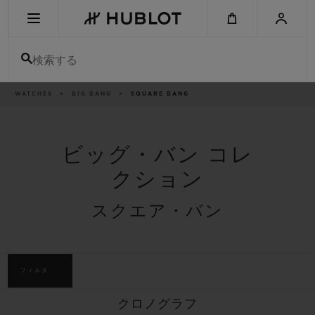
Skip
to
main
content
検索する
パ
WATCHES
BIG BANG
SQUARE BANG
最近の検索
ン
く
ず
リ
最近の検索はありません
ス
ト
ビッグ・バン コレ
新作
クション
スクエア・バン
フィルタ
クロノグラフ