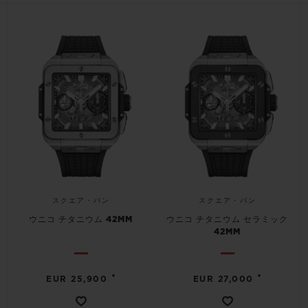
ビッグ・バン
ビッグ・バン
スピリット オブ ビ
バン
サマー マルチカラーセラ
ピーチセラミック
エッセンシャル 
ミック
オンライン限
特別なサービス
5＋5年保証
ウブロティスタと延長保証
配送日数
スクエア・バン
スクエア・バン
ウニコ チタニウム 42MM
ウニコ チタニウム セラミック
送料＆返品無料
42MM
安全な決済
•
•
EUR 25,900
EUR 27,000
ギフトポーチ