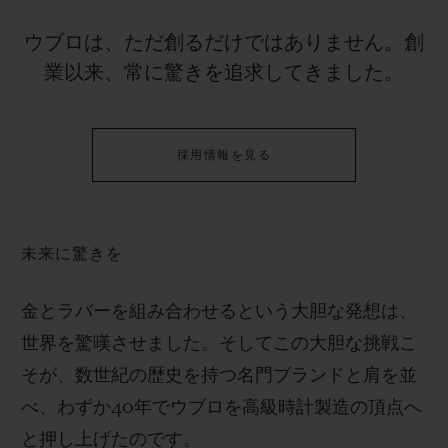
ビッグ・バン
ビッグ・バン
スピリット オブ ビ
バン
サマー マルチカラーセラ
ピーチセラミック
ウブロは、ただ創るだけではありません。創
エッセンシャル 
ミック
業以来、常に驚きを追求してきました。
オンライン限
特別なサービス
採用情報を見る
5＋5年保証
ウブロティスタと延長保証
未来に驚きを
配送日数
金とラバーを組み合わせるという大胆な発想は、
送料＆返品無料
世界を驚嘆させました。そしてこの大胆な挑戦こ
そが、数世紀の歴史を持つ名門ブランドと肩を並
安全な決済
べ、わずか40年でウブロを高級時計製造の頂点へ
と押し上げたのです。
ギフトポーチ