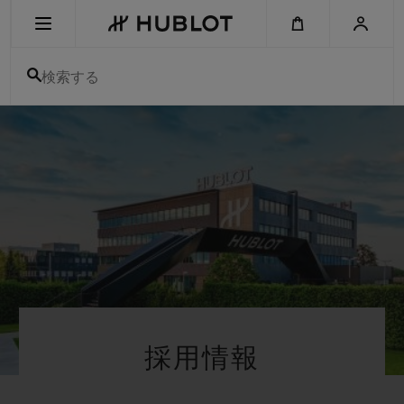
Skip
to
main
content
検索する
最近の検索
最近の検索はありません
新作
採用情報