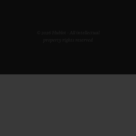
© 2026 Hublot - All intellectual
property rights reserved