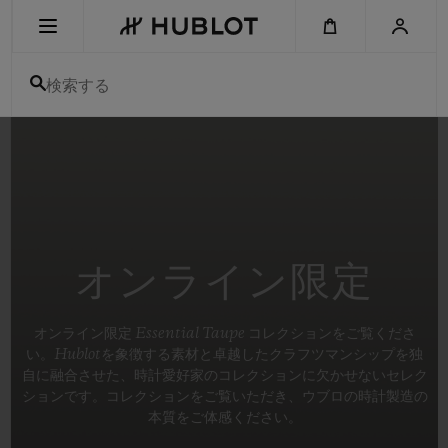
Skip
to
main
content
検索する
最近の検索
最近の検索はありません
新作
オンライン限定
オンライン限定 Essential Taupe コレクションをご覧くださ
い。Hublotを象徴する素材と卓越したクラフツマンシップを独
自に融合させた、時計愛好家のコレクションに欠かせないセレク
ションです。コレクションをご覧いただき、ウブロの時計製造の
本質をご体感ください。