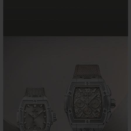
ビッグ・バン
ビッグ・バン
スピリット オブ ビ
バン
サマー マルチカラーセラ
ピーチセラミック
エッセンシャル 
ミック
オンライン限
特別なサービス
5＋5年保証
ウブロティスタと延長保証
配送日数
送料＆返品無料
安全な決済
ギフトポーチ